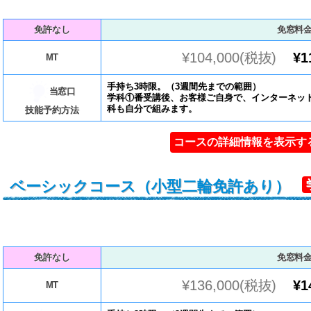
免許なし
免窓料
¥104,000(税抜)
¥1
MT
手持ち3時限。（3週間先までの範囲）
当窓口
学科①番受講後、お客様ご自身で、インターネッ
科も自分で組みます。
技能予約方法
コースの詳細情報を表示す
ベーシックコース（小型二輪免許あり）
免許なし
免窓料
¥136,000(税抜)
¥1
MT