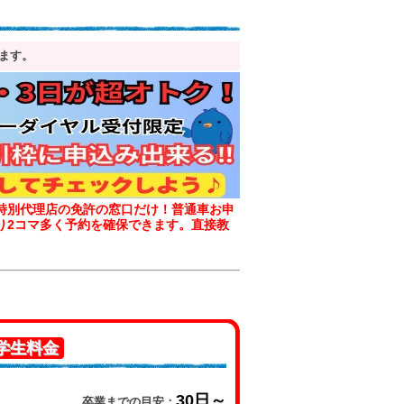
ます。
特別代理店の免許の窓口だけ！
普通車お申
り2コマ多く予約を確保できます。
直接教
学生料金
30日～
卒業までの目安：