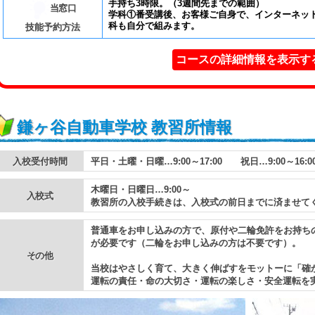
手持ち3時限。（3週間先までの範囲）
当窓口
学科①番受講後、お客様ご自身で、インターネッ
科も自分で組みます。
技能予約方法
コースの詳細情報を表示す
鎌ヶ谷自動車学校 教習所情報
入校受付時間
平日・土曜・日曜…9:00～17:00 祝日…9:00～16:0
木曜日・日曜日…9:00～
入校式
教習所の入校手続きは、入校式の前日までに済ませて
普通車をお申し込みの方で、原付や二輪免許をお持ちの
が必要です（二輪をお申し込みの方は不要です）。
その他
当校はやさしく育て、大きく伸ばすをモットーに「確
運転の責任・命の大切さ・運転の楽しさ・安全運転を