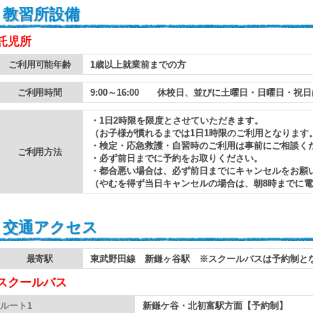
教習所設備
託児所
ご利用可能年齢
1歳以上就業前までの方
ご利用時間
9:00～16:00 休校日、並びに土曜日・日曜日・祝
・1日2時限を限度とさせていただきます。
（お子様が慣れるまでは1日1時限のご利用となります
・検定・応急救護・自習時のご利用は事前にご相談く
ご利用方法
・必ず前日までに予約をお取りください。
・都合悪い場合は、必ず前日までにキャンセルをお願
（やむを得ず当日キャンセルの場合は、朝8時までに
交通アクセス
最寄駅
東武野田線 新鎌ヶ谷駅 ※スクールバスは予約制と
スクールバス
ルート1
新鎌ケ谷・北初富駅方面【予約制】