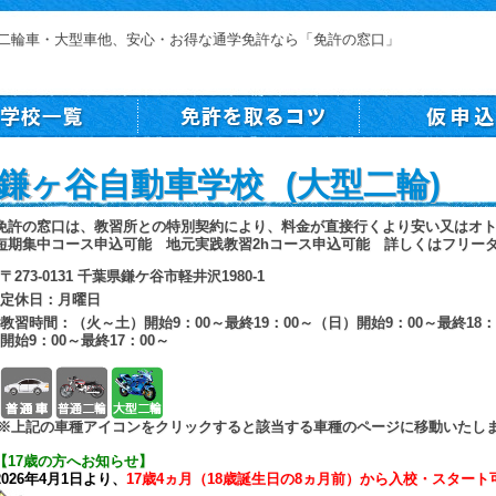
二輪車・大型車他、安心・お得な通学免許なら「免許の窓口」
鎌ヶ谷自動車学校 (大型二輪)
免許の窓口は、教習所との特別契約により、料金が直接行くより安い又はオ
短期集中コース申込可能 地元実践教習2hコース申込可能 詳しくはフリー
〒273-0131 千葉県鎌ケ谷市軽井沢1980-1
定休日：月曜日
教習時間：（火～土）開始9：00～最終19：00～（日）開始9：00～最終18：
開始9：00～最終17：00～
普通車
普通二輪
大型二輪
※上記の車種アイコンをクリックすると該当する車種のページに移動いたし
【17歳の方へお知らせ】
2026年4月1日より、
17歳4ヵ月（18歳誕生日の8ヵ月前）から入校・スタート