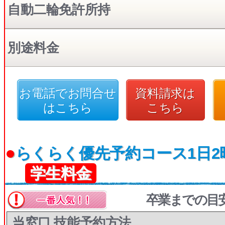
自動二輪免許所持
別途料金
お電話でお問合せ
資料請求は
はこちら
こちら
●
らくらく優先予約コース1日2
学生料金
卒業までの目
当窓口 技能予約方法