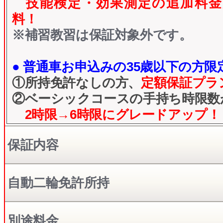
技能検定・効果測定の追加料金
料！
※補習教習は保証対象外です。
● 普通車お申込みの35歳以下の方限定
①所持免許なしの方、
定額保証プラ
②ベーシックコースの手持ち時限数
2時限→6時限にグレードアップ！
保証内容
自動二輪免許所持
別途料金