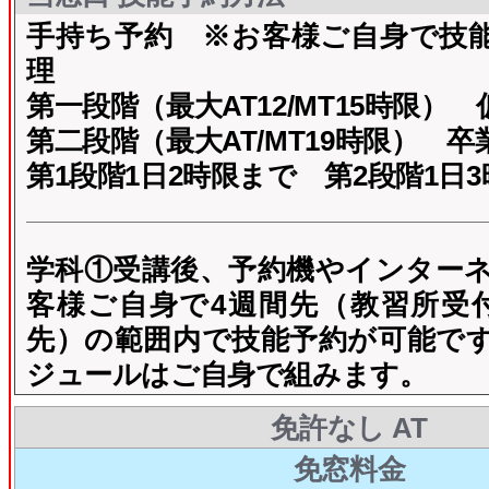
手持ち予約
※お客様ご自身で技
理
第一段階（最大AT12/MT15時限）
第二段階（最大AT/MT19時限） 卒
第1段階1日2時限まで 第2段階1日
学科①受講後、予約機やインター
客様ご自身で4週間先（教習所受
先）の範囲内で技能予約が可能で
ジュールはご自身で組みます。
免許なし AT
免窓料金