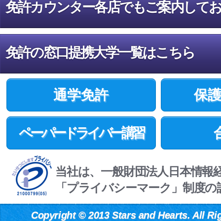
免許カウンター各店でもご案内して
免許の窓口提携大学一覧はこちら
通学免許
保
ペーパードライバー講習
当社は、一般財団法人日本情報
「プライバシーマーク」制度の
Copyright
©
2013 Stars and Hearts. All Ri