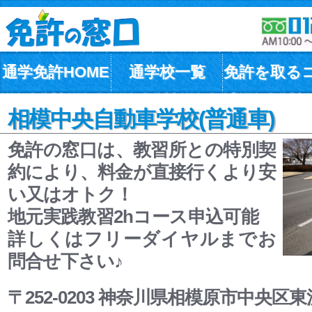
通学免許HOME
通学校一覧
免許を取る
相模中央自動車学校(普通車)
免許の窓口は、教習所との特別契
約により、料金が直接行くより安
い又はオトク！
地元実践教習2hコース申込可能
詳しくはフリーダイヤルまでお
問合せ下さい♪
〒252-0203 神奈川県相模原市中央区東淵