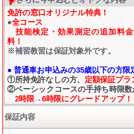
免許の窓口オリジナル特典！
●
全コース
技能検定・効果測定の追加料金
料！
※補習教習は保証対象外です。
● 普通車お申込みの35歳以下の方限定
①所持免許なしの方、
定額保証プラ
②ベーシックコースの手持ち時限数
2時限→6時限にグレードアップ！
保証内容