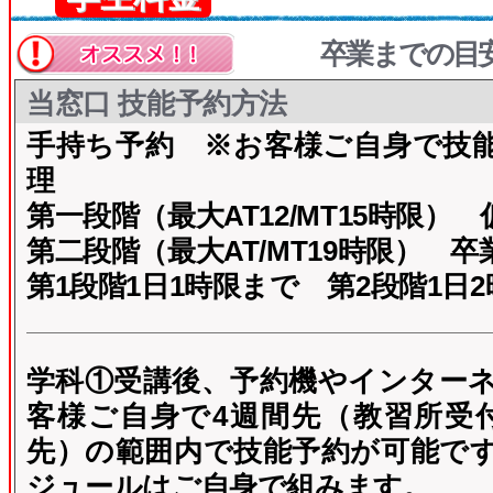
卒業までの目
当窓口 技能予約方法
手持ち予約
※お客様ご自身で技
理
第一段階（最大AT12/MT15時限）
第二段階（最大AT/MT19時限） 卒
第1段階1日1時限まで 第2段階1日
学科①受講後、予約機やインター
客様ご自身で4週間先（教習所受
先）の範囲内で技能予約が可能で
ジュールはご自身で組みます。