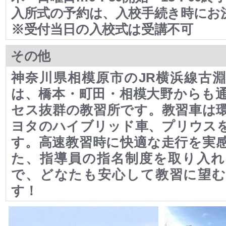
入所式の予約は、入校手続き時にお
※受付当日の入校式は受講不可
その他
神奈川県相模原市のJR横浜線古
は、橋本・町田・相模大野からも
セス抜群の教習所です。教習車は
ヨタのハイブリッド車、プリウス
す。高速教習時に快適な走行を実
た、指導員の指名制度を取り入れ
で、どなたも安心して教習に望む
す！