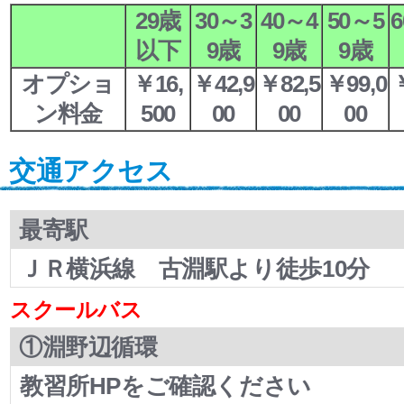
29歳
30～3
40～4
50～5
以下
9歳
9歳
9歳
オプショ
￥16,
￥42,9
￥82,5
￥99,0
ン料金
500
00
00
00
交通アクセス
最寄駅
ＪＲ横浜線 古淵駅より徒歩10分
スクールバス
①淵野辺循環
教習所HPをご確認ください