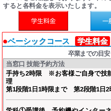
すると各料金を表示いたします。
料金
一般料金
●
ベーシックコース
学生料金
卒業までの目安
当窓口 技能予約方法
手持ち2時限 ※お客様ご自身で技
理
第1段階1日1時限まで 第2段階1日
学科①受講後、予約機やインター