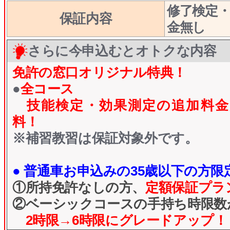
修了検定
保証内容
金無し
さらに今申込むとオトクな内容
免許の窓口オリジナル特典！
●
全コース
技能検定・効果測定の追加料金
料！
※補習教習は保証対象外です。
● 普通車お申込みの35歳以下の方限定
①所持免許なしの方、
定額保証プラ
②ベーシックコースの手持ち時限数
2時限→6時限にグレードアップ！