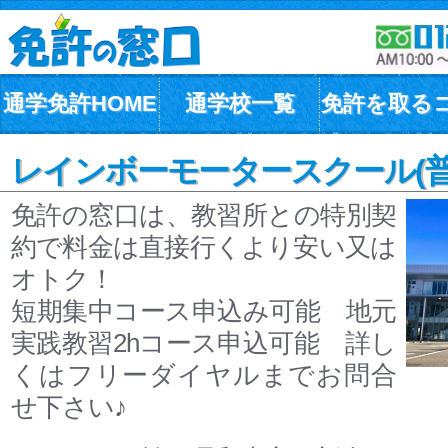
通学免許HOME
通学校一覧
免許を取る
レインボーモータースクール(普
免許の窓口は、教習所との特別契
約で料金は直接行くより安い又は
オトク！
短期集中コース申込み可能 地元
実践教習2hコース申込可能 詳し
くはフリーダイヤルまでお問合
せ下さい♪