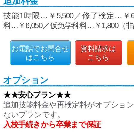
追加料金
技能1時限…￥5,500／修了検定…￥6
料…￥6,050／仮免学科料…￥1,800（
お電話でお問合せ
資料請求は
はこちら
こちら
オプション
★★安心プラン★★
追加技能料金や再検定料がオプショ
ないプランです。
入校手続きから卒業まで保証