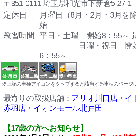
〒351-0111 埼玉県和光市下新倉5-27-1
定休日
月曜日（8月・2月・3月を
始
教習時間
平日・土曜 開始8：55～ 最
日曜・祝日 開始8：
6：55～
※上記の車種アイコンをタップすると該当する車種のページ
最寄りの取扱店舗：
アリオ川口店
・
イ
赤羽店
・
イオンモール北戸田
【17歳の方へお知らせ】