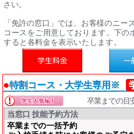
さい。
「免許の窓口」では、お客様のニー
コースをご用意しております。下の
すると各料金を表示いたします。
料金
一般料金
●
特割コース・大学生専用※
卒業までの目
当窓口 技能予約方法
卒業までの一括予約