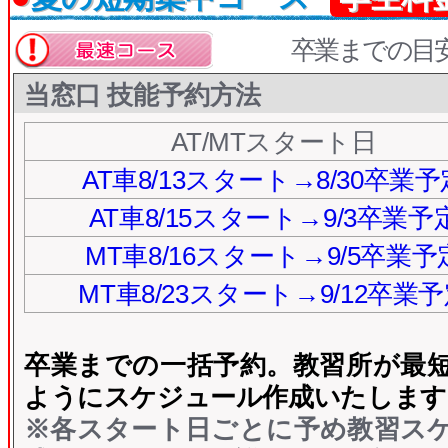
卒業までの目
当窓口 技能予約方法
AT/MTスタート日
AT車8/13スタート→8/30卒業予
AT車8/15スタート→9/3卒業予
MT車8/16スタート→9/5卒業予
MT車8/23スタート→9/12卒業
卒業までの一括予約。
教習所が最
ようにスケジュール作成いたします
※各スタート日ごとに予め教習ス