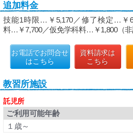
追加料金
技能1時限…￥5,170／修了検定…￥6
料…￥7,700／仮免学科料…￥1,800（
お電話でお問合せ
資料請求は
はこちら
こちら
教習所施設
託児所
ご利用可能年齢
１歳～