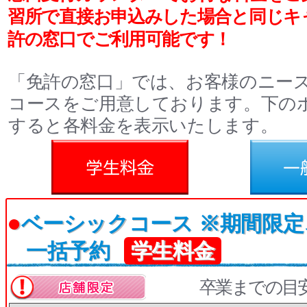
習所で直接お申込みした場合と同じキ
許の窓口でご利用可能です！
「免許の窓口」では、お客様のニー
コースをご用意しております。下の
すると各料金を表示いたします。
料金
一般料金
●
ベーシックコース ※期間限
一括予約
学生料金
卒業までの目