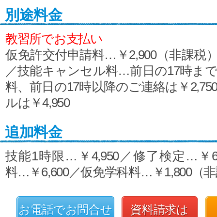
別途料金
教習所でお支払い
仮免許交付申請料…￥2,900（非課税
／技能キャンセル料…前日の17時ま
料、前日の17時以降のご連絡は￥2,7
ルは￥4,950
追加料金
技能1時限…￥4,950／修了検定…￥6
料…￥6,600／仮免学科料…￥1,800（
お電話でお問合せ
資料請求は