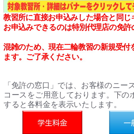
教習所に直接お申込みした場合と同じ
お申込みできるのは特別代理店の免許
混雑のため、現在二輪教習の新規受付を
ます。ご了承ください。
「免許の窓口」では、お客様のニー
コースをご用意しております。下の
すると各料金を表示いたします。
料金
一般料金