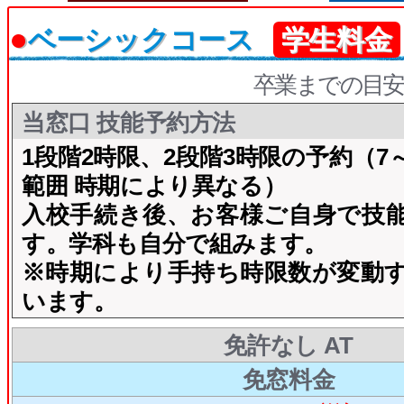
●
ベーシックコース
学生料金
卒業までの目安
当窓口 技能予約方法
1段階2時限、2段階3時限の予約（7
範囲 時期により異なる）
入校手続き後、お客様ご自身で技
す。学科も自分で組みます。
※時期により手持ち時限数が変動
います。
免許なし AT
免窓料金