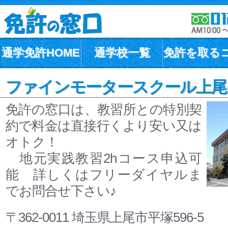
通学免許HOME
通学校一覧
免許を取る
ファインモータースクール上尾(
免許の窓口は、教習所との特別契
約で料金は直接行くより安い又は
オトク！
地元実践教習2hコース申込可
能 詳しくはフリーダイヤルま
でお問合せ下さい♪
〒362-0011 埼玉県上尾市平塚596-5