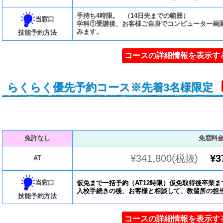
手持ち4時限。 （14日先までの範囲）
当窓口
学科①受講後、お客様ご自身でコンピューター画
みます。
技能予約方法
コースの詳細情報を表示す
らくらく優先予約コース※先着3名様限定
免許なし
免窓料
¥341,800(税抜)
¥3
AT
当窓口
仮免まで一括予約（AT12時限）仮免取得後卒業ま
入校手続きの後、お客様と相談して、教習所の担
技能予約方法
コースの詳細情報を表示す