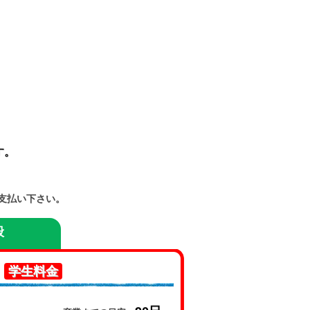
す。
お支払い下さい。
般
※
学生料金