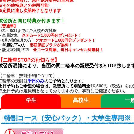
※所持免許無し、原付免許所持の方対象
※その他特典との併用可能
※定員に達し次第終了となります
教習所と同じ特典が付きます！
【普通車】
●
8
/1～8/31
までにご入校の方対象
・全員対象
クオカード1,000円分プレゼント！
・8月が誕生月の方
クオカード1,000円分プレゼント！
・40
歳以下の方
定額保証プランが無料！
・託児室利用の方
全コース対象、当日キャンセル料無料！
【二輪車STOPのお知らせ】
教習所混雑により、当面の間二輪車の新規受付をSTOP致しま
【二輪車 技能予約について】
二輪車の技能は
平日のみ
のご予約となります。
土日予約もご希望の場合は、教習所にて別途料金
16,500円（税込）を
※土日予約は定員制となっておりますので、事前にご確認ください。
学生
高校生
一
特割コース（安心パック）・大学生専用