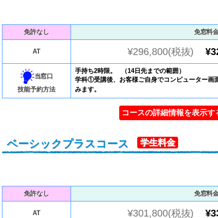
免許なし
免窓料
¥296,800(税抜)
¥3
AT
手持ち2時限。 （14日先までの範囲）
当窓口
学科①受講後、お客様ご自身でコンピューター画
技能予約方法
みます。
コースの詳細情報を表示す
ベーシックプラスコース
学生料金
免許なし
免窓料
¥301,800(税抜)
¥3
AT