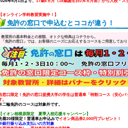
2026年4月1日より、
17歳6ヵ月（18歳誕生日の6ヵ月前）から入校・
【オンライン学科教習実施中！】
免許の窓口で申込むとココが違う！
教習所の基本料金との差額、オトクな特典はコチラから。
「免許の窓口」では、お客様のニーズにお応えするコースをご用意しており
当窓口限定！免許の窓口提携大学の学生は普通車「特割コース（安心パ
す。
※二輪免許のコースは対象外です。
【イオン相模原限定 夏季入校応援キャンペーン】
先着20様限定！普通車お申込みで
イオン商品券2,000円プレゼント！
※銀行振り込み支払いの方対象