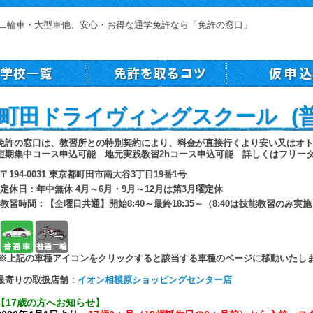
二輪車・大型車他、安心・お得な通学免許なら「免許の窓口」
町田ドライヴィングスクール (普
免許の窓口は、教習所との特別契約により、料金が直接行くより安い又はオ
短期集中コース申込可能 地元実践教習2hコース申込可能 詳しくはフリー
〒194-0031 東京都町田市南大谷3丁目19番1号
定休日：年中無休 4月～6月・9月～12月は第3月曜定休
教習時間：【全曜日共通】開始8:40～最終18:35～（8:40は技能教習のみ実
普通車
普通二輪
※上記の車種アイコンをクリックすると該当する車種のページに移動いたし
最寄りの取扱店舗：
イオン相模原ショッピングセンター店
【17歳の方へお知らせ】