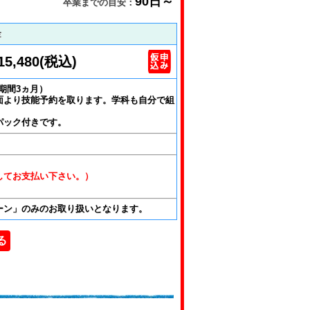
90日～
卒業までの目安：
金
15,480(税込)
期間3ヵ月）
面より技能予約を取ります。学科も自分で組
パック付きです。
。
スしてお支払い下さい。）
ーン」のみのお取り扱いとなります。
る