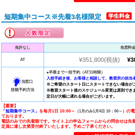
短期集中コース※先着3名様限定
学生料金
免許なし
免窓料
¥351,800(税抜)
¥3
AT
●卒業まで一括予約（AT31時限）
入校手続き後、お客様と相談して、教習所の担当
当窓口
※ご希望のスタート日にスタートできない場合が
技能予約方法
※教習スタート後のスケジュール変更は原則でき
定日が大幅に遅れる場合がございます。
【重要】
「短期集中コース」
を毎月1日 10:00～
の電
（1月のみ1月4日 10：00～）
ております。
電話のみでの先着順です。サイト上の申込フォームからの問合せは先
定員に達し次第受付終了いたします。予めご了承ください。