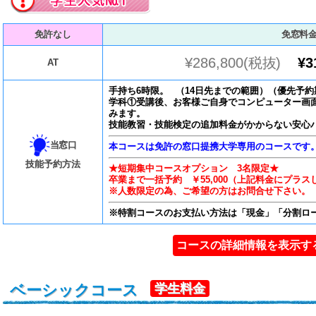
免許なし
免窓料
¥286,800(税抜)
¥3
AT
手持ち6時限。 （14日先までの範囲）（優先予約
学科①受講後、お客様ご自身でコンピューター画
みます。
技能教習・技能検定の追加料金がかからない安心
当窓口
本コースは免許の窓口提携大学専用のコースです
技能予約方法
★短期集中コースオプション 3名限定★
卒業まで一括予約 ￥55,000（上記料金にプラ
※人数限定の為、ご希望の方はお問合せ下さい。
※特割コースのお支払い方法は「現金」「分割ロ
コースの詳細情報を表示す
ベーシックコース
学生料金