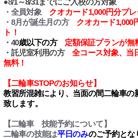
●
8
/1～8/31
までにご入校の方対象
・全員対象
クオカード1,000円分プ
・8月が誕生月の方
クオカード1,00
ト！
・40
歳以下の方
定額保証プランが無
・託児室利用の方
全コース対象、当
無料！
【二輪車STOPのお知らせ】
教習所混雑により、当面の間二輪車の新
致します。
【二輪車 技能予約について】
二輪車の技能は
平日のみ
のご予約とな