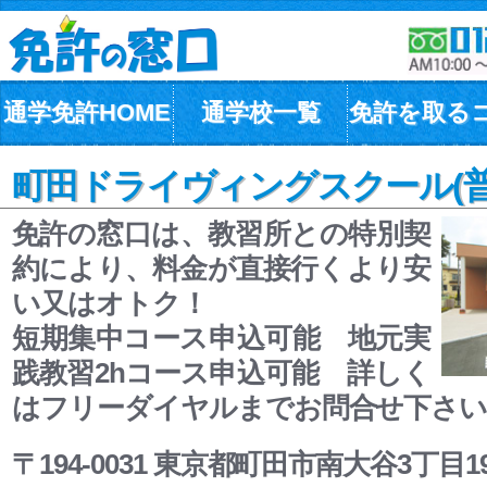
通学免許HOME
通学校一覧
免許を取る
町田ドライヴィングスクール(普
免許の窓口は、教習所との特別契
約により、料金が直接行くより安
い又はオトク！
短期集中コース申込可能 地元実
践教習2hコース申込可能 詳しく
はフリーダイヤルまでお問合せ下さい
〒194-0031 東京都町田市南大谷3丁目1