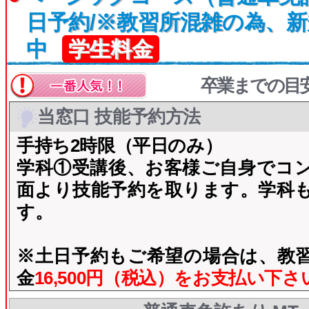
日予約/※教習所混雑の為、新
中
学生料金
卒業までの目
当窓口 技能予約方法
手持ち2時限（平日のみ）
学科①受講後、お客様ご自身でコ
面より技能予約を取ります。学科
す。
※土日予約もご希望の場合は、教
金
16,500円（税込）をお支払い下さ