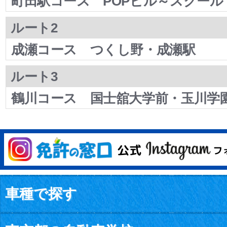
町田駅コース POPビル～スクール
ルート2
成瀬コース つくし野・成瀬駅
ルート3
鶴川コース 国士舘大学前・玉川学
車種で探す