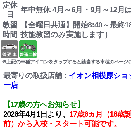
定休
年中無休 4月～6月・9月～12月
日
教習
【全曜日共通】開始8:40～最終18:
時間
技能教習のみ実施します）
※上記の車種アイコンをタップすると該当する車種のページ
最寄りの取扱店舗：
イオン相模原ショ
ー店
【17歳の方へお知らせ】
2026年4月1日より、
17歳6ヵ月（18歳
前）から入校・スタート可能です。