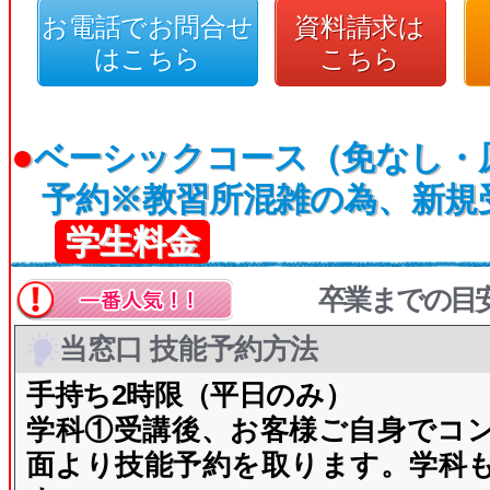
お電話でお問合せ
資料請求は
はこちら
こちら
●
ベーシックコース（免なし・
予約※教習所混雑の為、新規受
学生料金
卒業までの目
当窓口 技能予約方法
手持ち2時限（平日のみ）
学科①受講後、お客様ご自身でコ
面より技能予約を取ります。学科