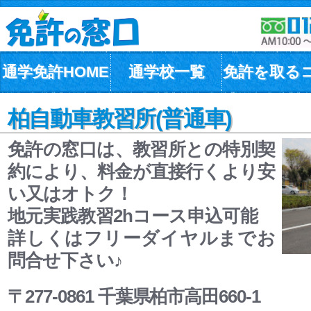
通学免許HOME
通学校一覧
免許を取る
柏自動車教習所(普通車)
免許の窓口は、教習所との特別契
約により、料金が直接行くより安
い又はオトク！
地元実践教習2hコース申込可能
詳しくはフリーダイヤルまでお
問合せ下さい♪
〒277-0861 千葉県柏市高田660-1