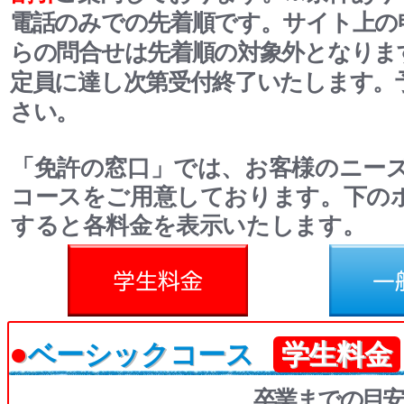
電話のみでの先着順です。サイト上の
らの問合せは先着順の対象外となりま
定員に達し次第受付終了いたします。
さい。
「免許の窓口」では、お客様のニー
コースをご用意しております。下の
すると各料金を表示いたします。
料金
一般料金
●
ベーシックコース
学生料金
卒業までの目安