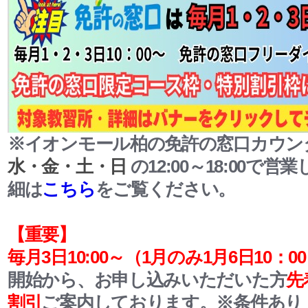
※イオンモール柏の免許の窓口カウン
水・金・土・日
の12:00～18:00で
細は
こちら
をご覧ください。
【重要】
毎月3日10:00～
（1月のみ1月6日10：0
開始から、お申し込みいただいた方
先
割引
ご案内しております。
※条件あり