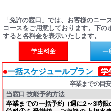
「免許の窓口」では、お客様のニー
コースをご用意しております。下の
すると各料金を表示いたします。
料金
一般料金
●
一括スケジュールプラン
学
卒業までの目安
当窓口 技能予約方法
卒業までの一括予約（週に2～3時限