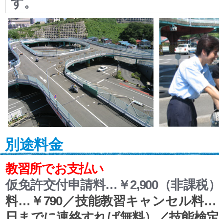
す。
別途料金
教習所でお支払い
仮免許交付申請料…￥2,900（非課税
料…￥790／技能教習キャンセル料…￥
日までに連絡すれば無料）／技能検