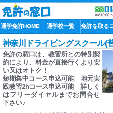
通学免許HOME
通学校一覧
免許を取る
神奈川ドライビングスクール(普
免許の窓口は、教習所との特別契
約により、料金が直接行くより安
い又はオトク！
短期集中コース申込可能 地元実
践教習2hコース申込可能 詳しく
はフリーダイヤルまでお問合せ
下さい♪