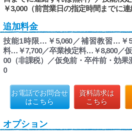
￥3,000（前営業日の指定時間までに
追加料金
技能1時限…￥5,060／補習教習…￥5
料…￥7,700／卒業検定料…￥8,800／
00（非課税）／仮免前・卒件前・効果測
0
お電話でお問合せ
資料請求は
はこちら
こちら
オプション