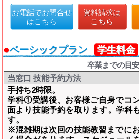
お電話でお問合せ
資料請求は
はこちら
こちら
●
ベーシックプラン
学生料金
卒業までの目安
当窓口 技能予約方法
手持ち2時限。
学科①受講後、お客様ご自身でコ
面より技能予約を取ります。学科
す。
※混雑期は次回の技能教習までに