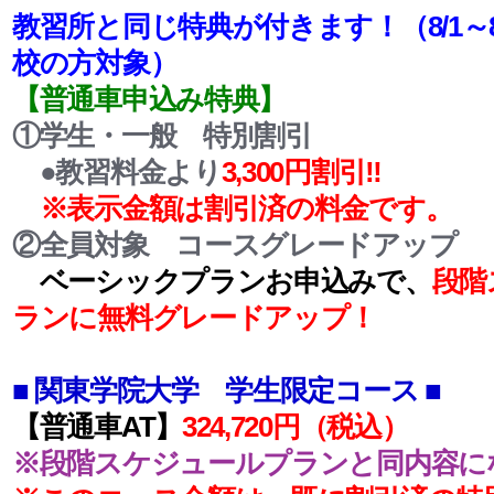
教習所と同じ特典が付きます！（8/1～8
校の方対象）
【普通車申込み特典】
①
学生・一般 特別割引
●
教習料金より
3,300
円割引‼
※表示金額は割引済の料金です。
②
全員対象 コースグレードアップ
ベーシックプランお申込みで、
段階
ランに無料グレードアップ！
■ 関東学院大学 学生限定コース ■
【普通車AT】
324,720円（税込）
※段階スケジュールプランと同内容に