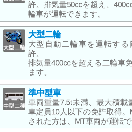
許。排気量50ccを超え、400
輪車が運転できます。
大型二輪
大型自動二輪車を運転する
許。
排気量400ccを超える二輪車
ます。
準中型車
車両重量7.5t未満、最大積載量
車定員10人以下の免許取得。
された方は、MT車両が運転