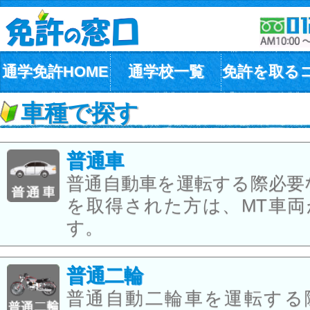
通学免許HOME
通学校一覧
免許を取る
車種で探す
普通車
普通自動車を運転する際必要
を取得された方は、MT車両
す。
普通二輪
普通自動二輪車を運転する