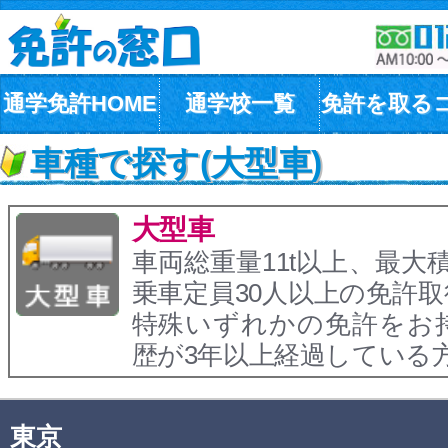
通学免許HOME
通学校一覧
免許を取る
車種で探す(大型車)
大型車
車両総重量11t以上、最大積
乗車定員30人以上の免許
特殊いずれかの免許をお
歴が3年以上経過している
東京