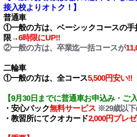
接入校よりオトク！】
普通車
①一般の方は、ベーシックコースの手
限→
6時限にUP‼
②一般の方は、卒業迄一括コースが
11
二輪車
①一般の方は、全コース
5,500円安い‼
【9月30日までに普通車お申込み・ご
・安心パック
無料サービス
※29歳以
・教習所にてクオカード
2,000円プレ