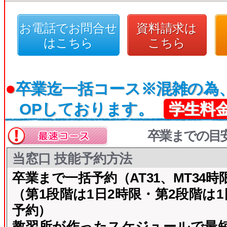
お電話でお問合せ
資料請求は
はこちら
こちら
●
卒業迄一括コース※混雑の為、
OPしております。
学生料
卒業までの目
当窓口 技能予約方法
卒業まで一括予約（AT31、MT34時
（第1段階は1日2時限・第2段階は
予約）
教習所が作ったスケジュールで最