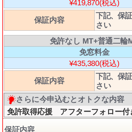
¥419,870(税込)
下記、保
保証内容
さい
免許なし MT+普通二輪
免窓料金
¥435,380(税込)
下記、保
保証内容
さい
さらに今申込むとオトクな内容
免許取得応援 アフターフォロー付
保証内容