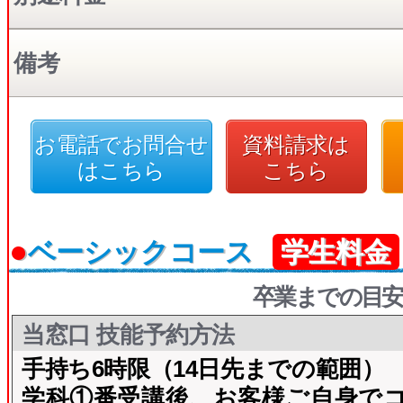
備考
お電話でお問合せ
資料請求は
はこちら
こちら
●
ベーシックコース
学生料金
卒業までの目安
当窓口 技能予約方法
手持ち6時限（14日先までの範囲）
学科①番受講後、お客様ご自身で