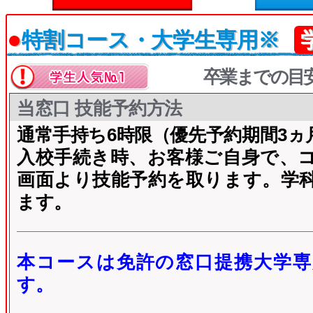
●
特割コース・大学生専用※
卒業までの目
当窓口 技能予約方法
通常手持ち6時限（優先予約期間3ヵ
入校手続き時、お客様ご自身で、
画面より技能予約を取ります。学
ます。
本コースは免許の窓口提携大学専
す。