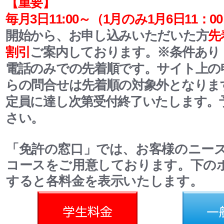
【重要】
毎月3日11:00～
（1月のみ1月6日11：0
開始から、お申し込みいただいた方
先
割引
ご案内しております。
※条件あり
電話のみでの先着順です。サイト上の
らの問合せは先着順の対象外となりま
定員に達し次第受付終了いたします。
さい。
「免許の窓口」では、お客様のニー
コースをご用意しております。下の
すると各料金を表示いたします。
料金
一般料金