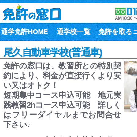
通学免許HOME
通学校一覧
免許を取る
尾久自動車学校(普通車)
免許の窓口は、教習所との特別契
約により、料金が直接行くより安
い又はオトク！
短期集中コース申込可能 地元実
践教習2hコース申込可能 詳しく
はフリーダイヤルまでお問合せ
下さい♪