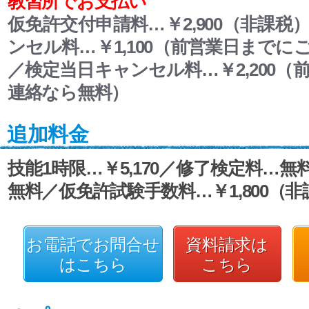
教習所でお支払い
仮免許交付申請料…￥2,900（非課税
ンセル料…￥1,100（前営業日までに
／検定当日キャンセル料…￥2,200（
連絡なら無料）
追加料金
技能1時限…￥5,170／修了検定料…
無料／仮免許試験手数料…￥1,800（非
お電話でお問合せ
資料請求は
はこちら
こちら