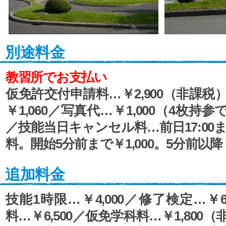
別途料金
教習所でお支払い
仮免許交付申請料…￥2,900（非課税
￥1,060／写真代…￥1,000（4枚持参で無
／技能当日キャンセル料…前日17:00
料。開始5分前まで￥1,000。5分前以降￥1
追加料金
技能1時限…￥4,000／修了検定…￥6
料…￥6,500／仮免学科料…￥1,800