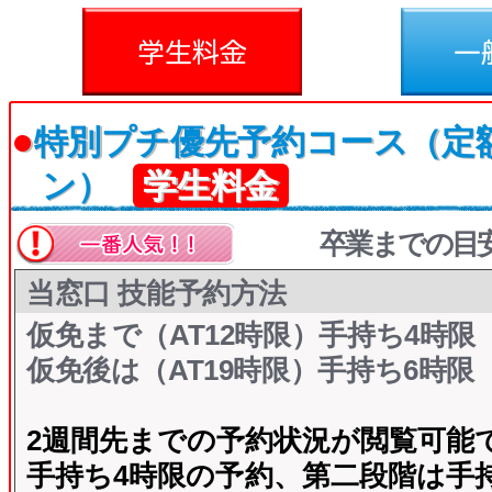
料金
一般料金
●
特別プチ優先予約コース（定
ン）
学生料金
卒業までの目
当窓口 技能予約方法
仮免まで（AT12時限）手持ち4時限
仮免後は（AT19時限）手持ち6時限
2週間先までの予約状況が閲覧可能
手持ち4時限の予約、第二段階は手