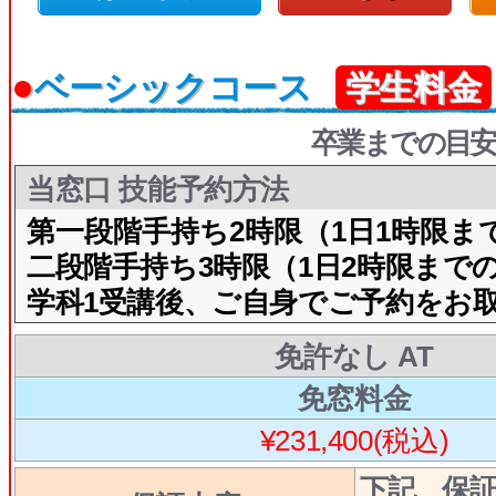
●
ベーシックコース
学生料金
卒業までの目安
当窓口 技能予約方法
第一段階手持ち2時限（1日1時限ま
二段階手持ち3時限（1日2時限まで
学科1受講後、ご自身でご予約をお
免許なし AT
免窓料金
¥231,400(税込)
下記、保