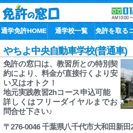
通学免許HOME
通学校一覧
免許を取る
やちよ中央自動車学校(普通車)
免許の窓口は、教習所との特別契
約により、料金が直接行くより安
い又はオトク！
地元実践教習2hコース申込可能
詳しくはフリーダイヤルまでお
問合せ下さい♪
〒276-0046 千葉県八千代市大和田新田2