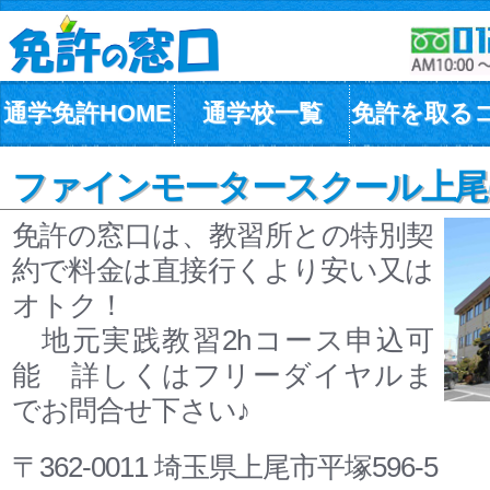
通学免許HOME
通学校一覧
免許を取る
ファインモータースクール上尾(
免許の窓口は、教習所との特別契
約で料金は直接行くより安い又は
オトク！
地元実践教習2hコース申込可
能 詳しくはフリーダイヤルま
でお問合せ下さい♪
〒362-0011 埼玉県上尾市平塚596-5