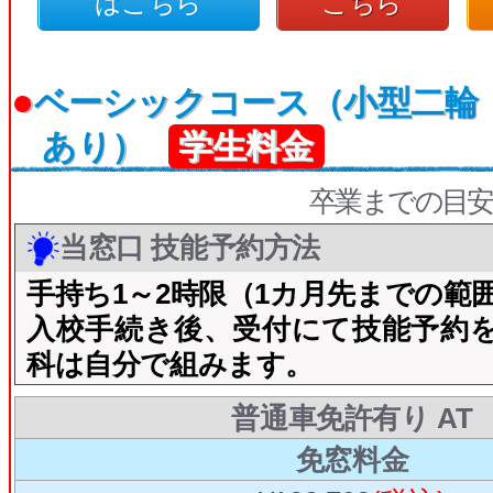
はこちら
こちら
●
ベーシックコース（小型二輪
あり）
学生料金
卒業までの目安
当窓口 技能予約方法
手持ち1～2時限（1カ月先までの範
入校手続き後、受付にて技能予約
科は自分で組みます。
普通車免許有り AT
免窓料金