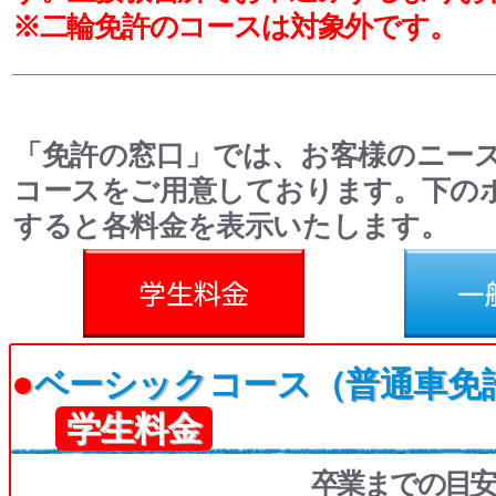
※二輪免許のコースは対象外です。
「免許の窓口」では、お客様のニー
コースをご用意しております。下の
すると各料金を表示いたします。
料金
一般料金
●
ベーシックコース（普通車免
学生料金
卒業までの目安