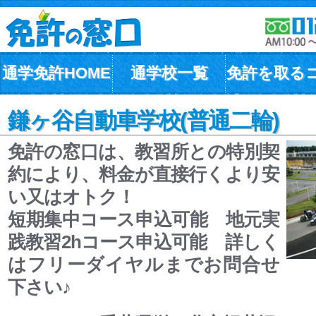
通学免許HOME
通学校一覧
免許を取る
鎌ヶ谷自動車学校(普通二輪)
免許の窓口は、教習所との特別契
約により、料金が直接行くより安
い又はオトク！
短期集中コース申込可能 地元実
践教習2hコース申込可能 詳しく
はフリーダイヤルまでお問合せ
下さい♪