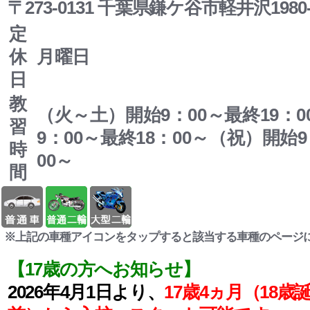
〒273-0131 千葉県鎌ケ谷市軽井沢1980-
定
休
月曜日
日
教
（火～土）開始9：00～最終19：
習
9：00～最終18：00～（祝）開始9
時
00～
間
※上記の車種アイコンをタップすると該当する車種のページ
【17歳の方へお知らせ】
2026年4月1日より、
17歳4ヵ月（18歳