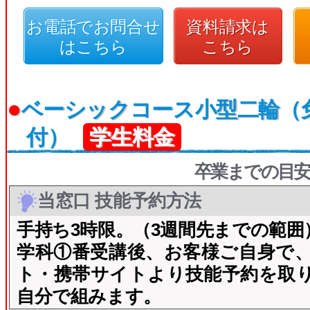
お電話でお問合せ
資料請求は
はこちら
こちら
●
ベーシックコース小型二輪（
付）
学生料金
卒業までの目安
当窓口 技能予約方法
手持ち3時限。（3週間先までの範囲
学科①番受講後、お客様ご自身で
ト・携帯サイトより技能予約を取
自分で組みます。