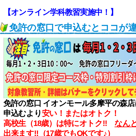
【オンライン学科教習実施中！】
免許の窓口で申込むとココが
免許の窓口 イオンモール多摩平の森
申込むより
安い！またはオトク！
高校生（18歳）は特にオトク‼
なんと
出来ます‼
（17歳でもOKです♪）