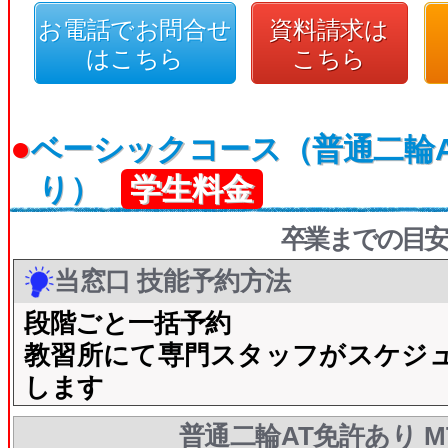
お電話でお問合せ
資料請求は
はこちら
こちら
●
ベーシックコース（普通二輪A
り）
学生料金
卒業までの目安
当窓口 技能予約方法
段階ごと一括予約
教習所にて専門スタッフがスケジ
します
普通二輪AT免許あり M