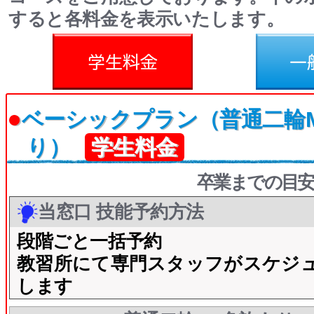
すると各料金を表示いたします。
料金
一般料金
●
ベーシックプラン（普通二輪
り）
学生料金
卒業までの目安
当窓口 技能予約方法
段階ごと一括予約
教習所にて専門スタッフがスケジ
します