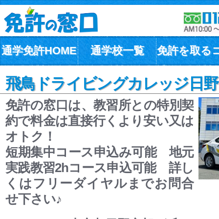
通学免許HOME
通学校一覧
免許を取る
飛鳥ドライビングカレッジ日野(
免許の窓口は、教習所との特別契
約で料金は直接行くより安い又は
オトク！
短期集中コース申込み可能 地元
実践教習2hコース申込可能 詳し
くはフリーダイヤルまでお問合
せ下さい♪