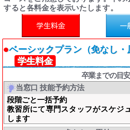
すると各料金を表示いたします。
料金
一般料金
●
ベーシックプラン（免なし・
学生料金
卒業までの目安
当窓口 技能予約方法
段階ごと一括予約
教習所にて専門スタッフがスケジ
します