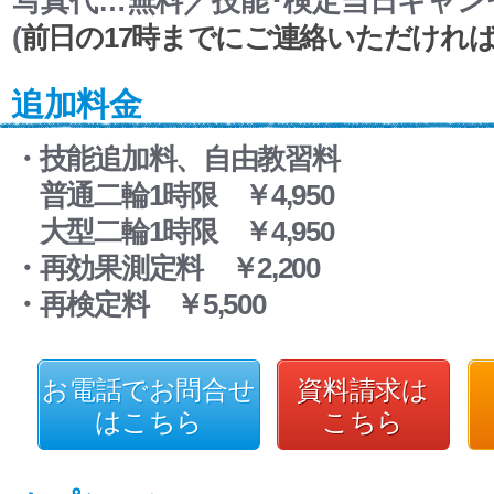
写真代…無料／技能･検定当日キャンセル
(
前日の17時までにご連絡いただけれ
追加料金
・技能追加料、自由教習料
普通二輪1時限 ￥4,950
大型二輪1時限 ￥4,950
・再効果測定料 ￥2,200
・再検定料 ￥5,500
お電話でお問合せ
資料請求は
はこちら
こちら