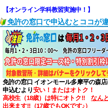
【オンライン学科教習実施中！】
免許の窓口で申込むとココが
免許の窓口 イオンモール多摩平の森
申込むより
安い！またはオトク！
高校生（18歳）は特にオトク‼
なんと
出来ます‼
（17歳でもOKです♪）