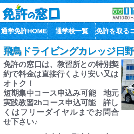
通学免許HOME
通学校一覧
免許を取る
飛鳥ドライビングカレッジ日野(
免許の窓口は、教習所との特別契
約で料金は直接行くより安い又は
オトク！
短期集中コース申込み可能 地元
実践教習2hコース申込可能 詳し
くはフリーダイヤルまでお問合
せ下さい♪