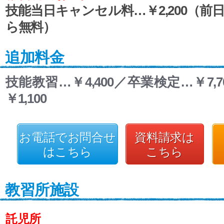
技能当日キャンセル料…￥2,200（前
ら無料）
追加料金
技能教習…￥4,400／卒業検定…￥7,
￥1,100
お電話でお問合せ
資料請求は
はこちら
こちら
教習所施設
託児所