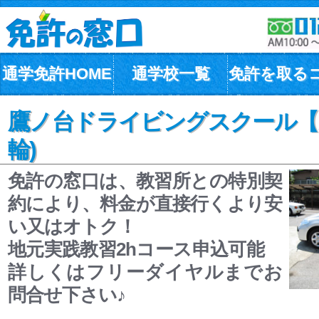
通学免許HOME
通学校一覧
免許を取る
鷹ノ台ドライビングスクール【
輪)
免許の窓口は、教習所との特別契
約により、料金が直接行くより安
い又はオトク！
地元実践教習2hコース申込可能
詳しくはフリーダイヤルまでお
問合せ下さい♪