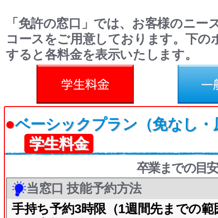
「免許の窓口」では、お客様のニー
コースをご用意しております。下の
すると各料金を表示いたします。
料金
一般料金
●
ベーシックプラン（免なし・
学生料金
卒業までの目安
当窓口 技能予約方法
手持ち予約3時限（1週間先までの範