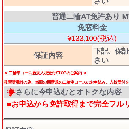
さい
普通二輪AT免許あり M
免窓料金
¥133,100(税込)
下記、保
保証内容
さい
≪ 二輪車コース新規入校受付STOPのご案内 ≫
教習所混雑の為、当面の間新規の二輪車コースのお申込み、入校受付をS
さらに今申込むとオトクな内容
■お申込から免許取得まで完全フル