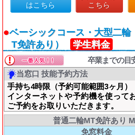
はこちら
こちら
●
ベーシックコース・大型二輪
T免許あり）
学生料金
卒業までの目
当窓口 技能予約方法
手持ち4時限（予約可能範囲3ヶ月）
インターネットや予約機を使って
ご予約をお取りいただきます。
普通二輪MT免許あり M
免窓料金