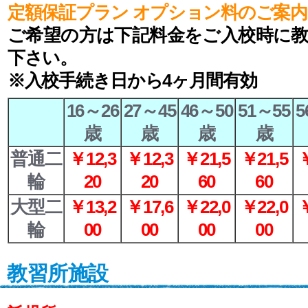
定額保証プラン オプション料のご案内
ご希望の方は下記料金をご入校時に
下さい。
※入校手続き日から4ヶ月間有効
16～26
27～45
46～50
51～55
5
歳
歳
歳
歳
普通二
￥12,3
￥12,3
￥21,5
￥21,5
￥
輪
20
20
60
60
大型二
￥13,2
￥17,6
￥22,0
￥22,0
￥
輪
00
00
00
00
教習所施設