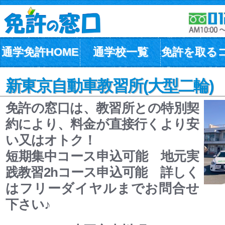
通学免許HOME
通学校一覧
免許を取る
新東京自動車教習所(大型二輪)
免許の窓口は、教習所との特別契
約により、料金が直接行くより安
い又はオトク！
短期集中コース申込可能 地元実
践教習2hコース申込可能 詳しく
はフリーダイヤルまでお問合せ
下さい♪