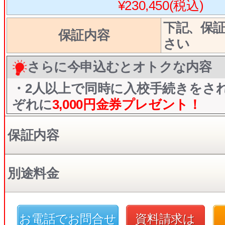
¥230,450(税込)
下記、保
保証内容
さい
さらに今申込むとオトクな内容
・2人以上で同時に入校手続きをさ
ぞれに
3,000円
金券プレゼント！
保証内容
別途料金
お電話でお問合せ
資料請求は