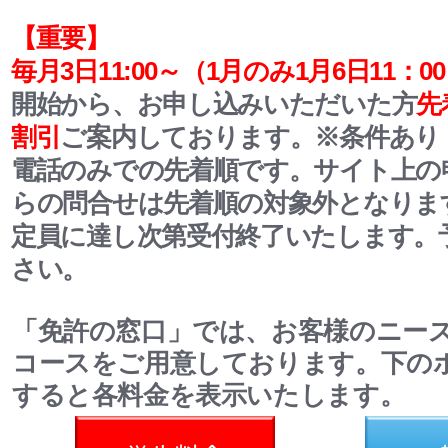
【重要】
毎月3日11:00～
（1月のみ1月6日11：0
開始から、お申し込みいただいた方
先
割引
ご案内しております。
※条件あり
電話のみでの先着順です。サイト上の
らの問合せは先着順の対象外となりま
定員に達し次第受付終了いたします。
さい。
「免許の窓口」では、お客様のニー
コースをご用意しております。下の
すると各料金を表示いたします。
料金
一般料金