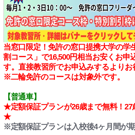
当窓口限定！
免許の窓口提携大学の学
割コース」で16,500円相当お安くお
す。
直接教習所でお申込みするよりお
※二輪免許のコースは対象外です。
【普通車】
★定額保証プランが26歳まで無料！2
★
※定額保証プランは入校後4ヶ月間が