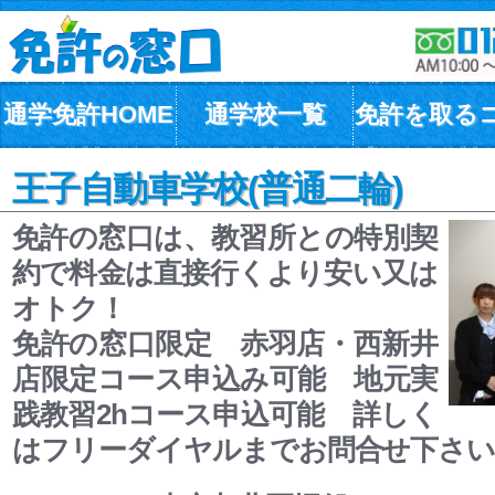
通学免許HOME
通学校一覧
免許を取る
王子自動車学校(普通二輪)
免許の窓口は、教習所との特別契
約で料金は直接行くより安い又は
オトク！
免許の窓口限定 赤羽店・西新井
店限定コース申込み可能 地元実
践教習2hコース申込可能 詳しく
はフリーダイヤルまでお問合せ下さい