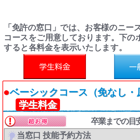
「免許の窓口」では、お客様のニー
コースをご用意しております。下の
すると各料金を表示いたします。
料金
一般料金
●
ベーシックコース（免なし・
学生料金
卒業までの目
当窓口 技能予約方法