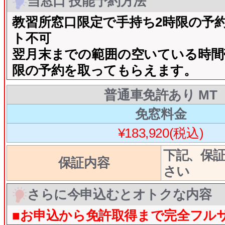
当窓口 技能予約方法
教習所窓口限定で手持ち2時限の予約
ト不可
翌月末までの範囲の空いている時間
限の予約を取ってもらえます。
普通車免許あり MT
免窓料金
¥183,920(税込)
下記、保
保証内容
さい
さらに今申込むとオトクな内容
■お申込から免許取得まで完全フル