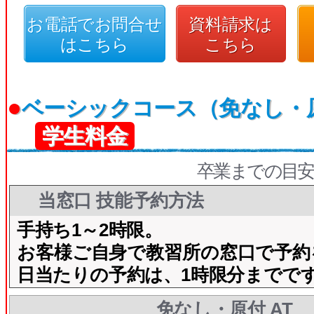
お電話でお問合せ
資料請求は
はこちら
こちら
●
ベーシックコース（免なし・
学生料金
卒業までの目安
当窓口 技能予約方法
手持ち1～2時限。
お客様ご自身で教習所の窓口で予約
日当たりの予約は、1時限分までで
免なし・原付 AT