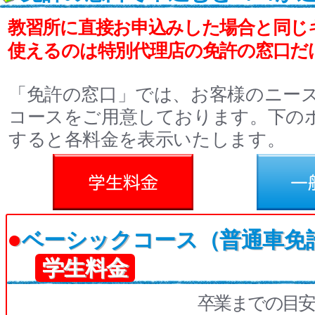
教習所に直接お申込みした場合と同じ
使えるのは特別代理店の免許の窓口だ
「免許の窓口」では、お客様のニー
コースをご用意しております。下の
すると各料金を表示いたします。
料金
一般料金
●
ベーシックコース（普通車免
学生料金
卒業までの目安