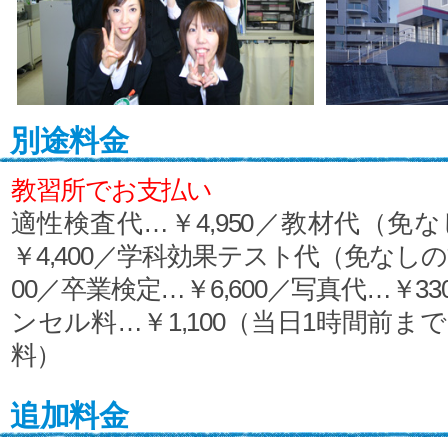
別途料金
教習所でお支払い
適性検査代…￥4,950／教材代（免
￥4,400／学科効果テスト代（免なしの
00／卒業検定…￥6,600／写真代…￥3
ンセル料…￥1,100（当日1時間前ま
料）
追加料金