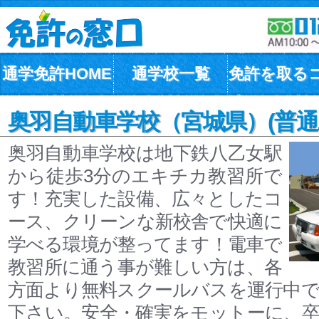
通学免許HOME
通学校一覧
免許を取る
奥羽自動車学校（宮城県）(普通
奥羽自動車学校は地下鉄八乙女駅
から徒歩3分のエキチカ教習所で
す！充実した設備、広々としたコ
ース、クリーンな新校舎で快適に
学べる環境が整ってます！電車で
教習所に通う事が難しい方は、各
方面より無料スクールバスを運行中
下さい。安全・確実をモットーに、