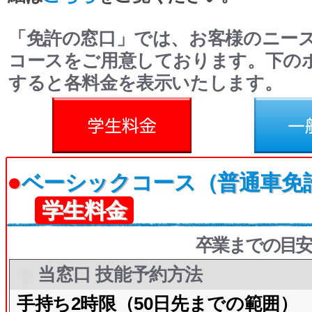
「免許の窓口」では、お客様のニー
コースをご用意しております。下の
すると各料金を表示いたします。
料金
一般料金
●
ベーシックコース（普通車免
学生料金
卒業までの目安
当窓口 技能予約方法
手持ち2時限（50日先までの範囲）