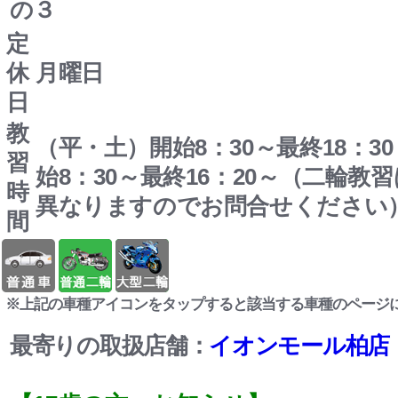
の３
定
休
月曜日
日
教
（平・土）開始8：30～最終18：3
習
始8：30～最終16：20～（二輪教
時
異なりますのでお問合せください
間
※上記の車種アイコンをタップすると該当する車種のページ
最寄りの取扱店舗：
イオンモール柏店