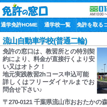
通学免許HOME
通学校一覧
免許を取る
流山自動車学校(普通二輪)
免許の窓口は、教習所との特別契
約により、料金が直接行くより安
い又はオトク！
地元実践教習2hコース申込可能
詳しくはフリーダイヤルまでお
問合せ下さい♪
〒270-0121 千葉県流山市おおたか