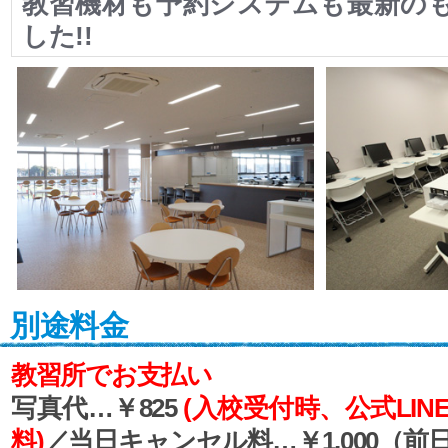
教習機材も予約システムも最新の
した!!
別途料金
教習所でお支払い
写真代…￥825
(入校受付時、公式LI
料)
／当日キャンセル料…￥1,000（前