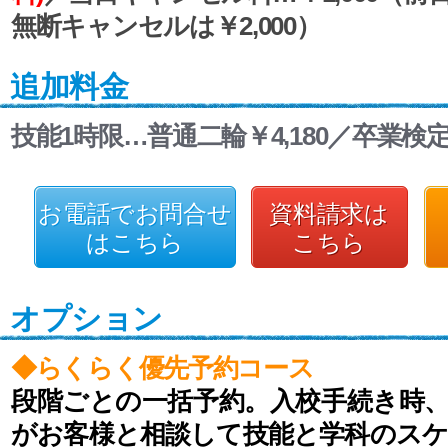
無断キャンセルは￥2,000）
追加料金
技能1時限…普通二輪￥4,180／卒業検定…
お電話でお問合せ
資料請求は
はこちら
こちら
オプション
◆らくらく優先予約コース
段階ごとの一括予約。入校手続き時
がお客様と相談して技能と学科のス