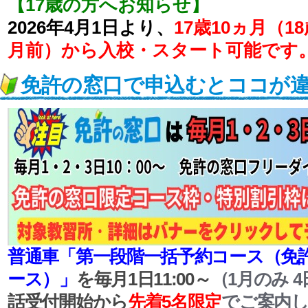
【17歳の方へお知らせ】
2026年4月1日より、
17歳10ヵ月（1
月前）から入校・スタート可能です
免許の窓口で申込むとココが
普通車「第一段階一括予約コース（免
ース）」
を毎月1日11:00～
（1月のみ 4日
話受付開始から
先着5名限定
でご案内