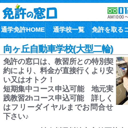
通学免許HOME
通学校一覧
免許を取る
向ヶ丘自動車学校(大型二輪)
免許の窓口は、教習所との特別契
約により、料金が直接行くより安
い又はオトク！
短期集中コース申込可能 地元実
践教習2hコース申込可能 詳しく
はフリーダイヤルまでお問合せ
下さい♪