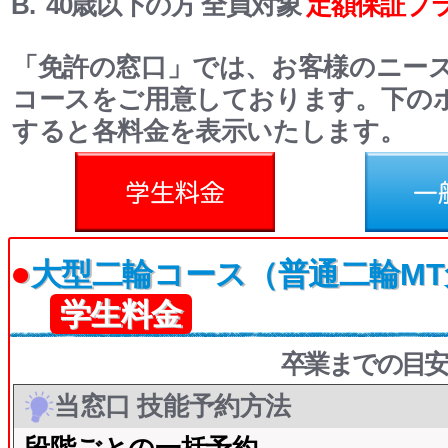
B. 40歳以下の方 全員対象
定額保証プ
「免許の窓口」では、お客様のニー
コースをご用意しております。下の
すると各料金を表示いたします。
料金
一般料金
●
大型二輪コース（普通二輪M
学生料金
卒業までの目安
当窓口 技能予約方法