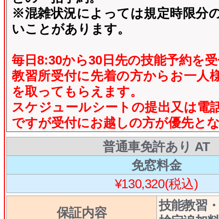
※混雑状況によっては規定時限分
いことがあります。
毎日8:30から30日先
の技能予約を受
教習所受付に先着の方からお一人
を取ってもらえます。
スケジュールシートの提出又は電
ですが受付にお越しの方が優先と
普通車免許あり AT
免窓料金
¥130,320(税込)
技能教習
保証内容