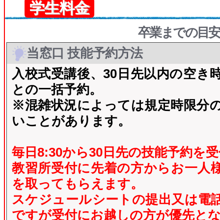
学生料金
卒業までの目安
当窓口 技能予約方法
入校式受講後、30日先以内
の空き
との一括予約。
※混雑状況によっては規定時限分
いことがあります。
毎日8:30から30日先
の技能予約を受
教習所受付に先着の方からお一人
を取ってもらえます。
スケジュールシートの提出又は電
ですが受付にお越しの方が優先と