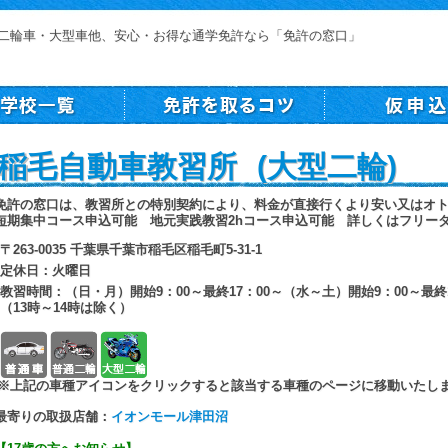
二輪車・大型車他、安心・お得な通学免許なら「免許の窓口」
稲毛自動車教習所 (大型二輪)
免許の窓口は、教習所との特別契約により、料金が直接行くより安い又はオ
短期集中コース申込可能 地元実践教習2hコース申込可能 詳しくはフリー
〒263-0035 千葉県千葉市稲毛区稲毛町5-31-1
定休日：火曜日
教習時間：（日・月）開始9：00～最終17：00～（水～土）開始9：00～最終1
（13時～14時は除く）
普通車
普通二輪
大型二輪
※上記の車種アイコンをクリックすると該当する車種のページに移動いたし
最寄りの取扱店舗：
イオンモール津田沼