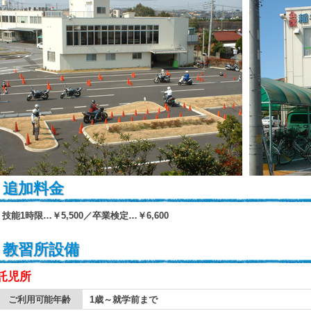
追加料金
技能1時限…￥5,500／卒業検定…￥6,600
教習所設備
託児所
ご利用可能年齢
1歳～就学前まで