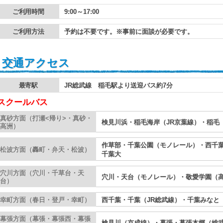
ご利用時間
9:00～17:00
ご利用方法
予約は不要です。※事前に面談が必要です。
交通アクセス
最寄駅
JR総武線 稲毛駅より送迎バス約7分
スクールバス
真砂方面（打瀬<帰り>・真砂・
検見川浜・稲毛海岸（JR京葉線）・稲毛
高洲）
作草部・千葉公園（モノレール）・西千葉
松波方面（轟町・弁天・松波）
千葉大
穴川方面（穴川・千草台・天
穴川・天台（モノレール）・敬愛学園（
台）
幸町方面（春日・登戸・幸町）
西千葉・千葉（JR総武線）・千葉みなと
幕張方面（幕張・幕張西・幕張
検見川（京成線）・幕張・幕張本郷（総