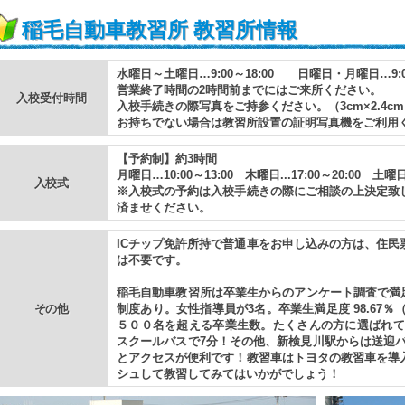
稲毛自動車教習所 教習所情報
水曜日～土曜日…9:00～18:00 日曜日・月曜日…9:00
営業終了時間の2時間前までにはご来所ください。
入校受付時間
入校手続きの際写真をご持参ください。（3cm×2.4cm
お持ちでない場合は教習所設置の証明写真機をご利用くだ
【予約制】約3時間
月曜日…10:00～13:00 木曜日...17:00～20:00 土曜日..
入校式
※入校式の予約は入校手続きの際にご相談の上決定致
済ませください。
ICチップ免許所持で普通車をお申し込みの方は、住民
は不要です。
稲毛自動車教習所は卒業生からのアンケート調査で満足
その他
制度あり。女性指導員が3名。卒業生満足度 98.67％（2
５００名を超える卒業生数。たくさんの方に選ばれて
スクールバスで7分！その他、新検見川駅からは送迎バ
とアクセスが便利です！教習車はトヨタの教習車を導
シュして教習してみてはいかがでしょう！