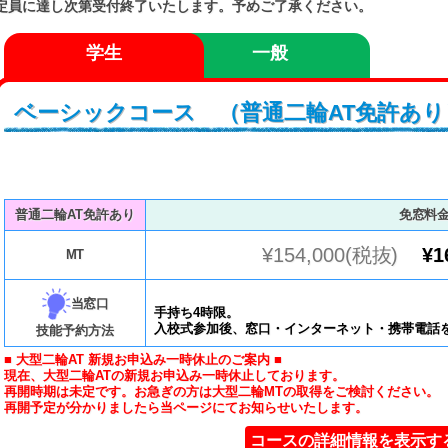
定員に達し次第受付終了いたします。予めご了承ください。
学生
一般
ベーシックコース （普通二輪AT免許あ
普通二輪AT免許あり
免窓料
¥154,000(税抜)
¥1
MT
当窓口
手持ち4時限。
入校式参加後、窓口・インターネット・携帯電話
技能予約方法
■ 大型二輪AT 新規お申込み一時休止のご案内 ■
現在、大型二輪ATの新規お申込み一時休止しております。
再開時期は未定です。お急ぎの方は大型二輪MTの取得をご検討ください。
再開予定が分かりましたら当ページにてお知らせいたします。
コースの詳細情報を表示す