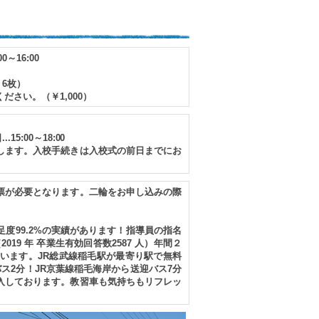
～16:00
 6枚）
さい。（￥1,000）
.15:00～18:00
します。入校手続きは入校式の前日までにお
票が必要となります。二輪をお申し込みの際
度99.2%の実績があります！指導員の指名
019 年 卒業生有効回答数2587 人）年間２
います。JR総武線稲毛駅が最寄り駅で無料
ス2分！JR京葉線稲毛海岸から送迎バス7分
入しております。教習車も気持ちもリフレッ