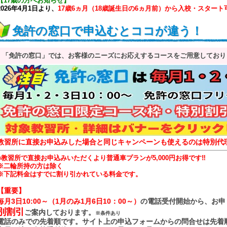
【17歳の方へお知らせ】
2026年4月1日より、
17歳6ヵ月（18歳誕生日の6ヵ月前）から入校・スタート
免許の窓口で申込むとココが違う！
「免許の窓口」では、お客様のニーズにお応えするコースをご用意しており
教習所に直接お申込みした場合と同じキャンペーンも使えるのは特別代
■教習所で直接お申込みいただくより普通車プランが5,000円お得です‼
※二輪所持の方は除く
※下記料金はすでに割り引かれている料金です。
【重要】
毎月3日10:00～
（1月のみ1月6日10：00～）
の電話受付開始から、お申
別割引
ご案内しております。
※条件あり
電話のみでの先着順です。サイト上の申込フォームからの問合せは先着