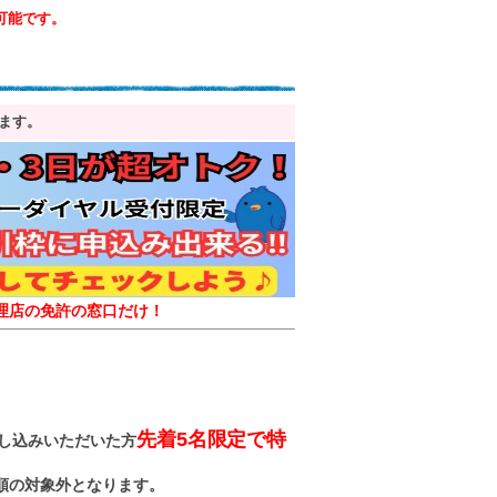
可能です。
ます。
理店の免許の窓口だけ！
先着5名限定で特
し込みいただいた方
順の対象外となります。