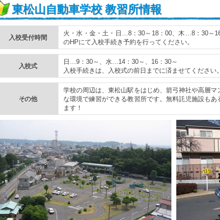
東松山自動車学校 教習所情報
火・水・金・土・日…8：30～18：00、木…8：30
入校受付時間
のHPにて入校手続き予約を行ってください。
日…9：30～、水…14：30～、16：30～
入校式
入校手続きは、入校式の前日までに済ませてください
学校の周辺は、東松山駅をはじめ、箭弓神社や高層マ
その他
な環境で練習ができる教習所です。無料託児施設もあ
ます！