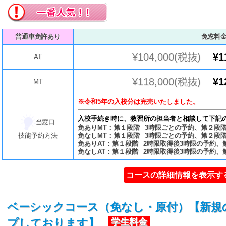
普通車免許あり
免窓料
¥104,000(税抜)
¥1
AT
¥118,000(税抜)
¥1
MT
※令和5年の入校分は完売いたしました。
入校手続き時に、教習所の担当者と相談して下記
当窓口
免ありMT：第１段階 3時限ごとの予約、第２段
技能予約方法
免なしMT：第１段階 3時限ごとの予約、第２段
免ありAT：第１段階 2時限取得後3時限の予約、
免なしAT：第１段階 2時限取得後3時限の予約
コースの詳細情報を表示す
ベーシックコース（免なし・原付）【新規
プしております】
学生料金