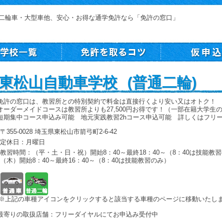
二輪車・大型車他、安心・お得な通学免許なら「免許の窓口」
東松山自動車学校 (普通二輪)
免許の窓口は、教習所との特別契約で料金は直接行くより安い又はオトク！
オーダーメイドコースは教習所よりも27,500円お得です！（一部在籍大学生
短期集中コース申込み可能 地元実践教習2hコース申込可能 詳しくはフリ
〒355-0028 埼玉県東松山市箭弓町2-6-42
定休日：月曜日
教習時間：（平・土・日・祝）開始8：40～最終18：40～（8：40は技能教
（木）開始8：40～最終16：40～（8：40は技能教習のみ）
普通車
普通二輪
※上記の車種アイコンをクリックすると該当する車種のページに移動いたし
最寄りの取扱店舗：フリーダイヤルにてお申込み受付中