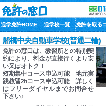
通学免許HOME
通学校一覧
免許を取る
船橋中央自動車学校(普通二輪)
免許の窓口は、教習所との特別契
約により、料金が直接行くより安
い又はオトク！
短期集中コース申込可能 地元実
践教習2hコース申込可能 詳しく
はフリーダイヤルまでお問合せ
下さい♪