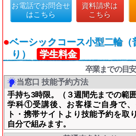
お電話でお問合せ
資料請求は
はこちら
こちら
●
ベーシックコース小型二輪（
り）
学生料金
卒業までの目安
当窓口 技能予約方法
手持ち3時限。（３週間先までの範
学科①受講後、お客様ご自身で、
ト・携帯サイトより技能予約を取
自分で組みます。