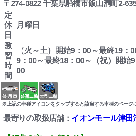
〒274-0822 千葉県船橋市飯山満町2-63
定
休
月曜日
日
教
（火～土）開始9：00～最終19：
習
9：00～最終18：00～（祝）開始9
時
00
間
※上記の車種アイコンをタップすると該当する車種のページ
最寄りの取扱店舗：
イオンモール津田