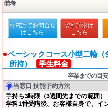
備考
お電話でお問合せ
資料請求は
はこちら
こちら
●
ベーシックコース小型二輪（
所持）
学生料金
卒業までの目安
当窓口 技能予約方法
手持ち3時限（3週間先までの範囲）
学科1番受講後、お客様自身で、イ