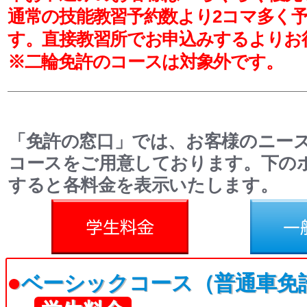
通常の技能教習予約数より2コマ多く
す。
直接教習所でお申込みするよりお
※二輪免許のコースは対象外です。
「免許の窓口」では、お客様のニー
コースをご用意しております。下の
すると各料金を表示いたします。
料金
一般料金
●
ベーシックコース（普通車免