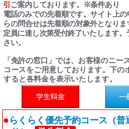
引
ご案内しております。
※条件あり
電話のみでの先着順です。サイト上の
らの問合せは先着順の対象外となりま
定員に達し次第受付終了いたします。
さい。
「免許の窓口」では、お客様のニー
コースをご用意しております。下の
すると各料金を表示いたします。
料金
一般料金
●
らくらく優先予約コース（普