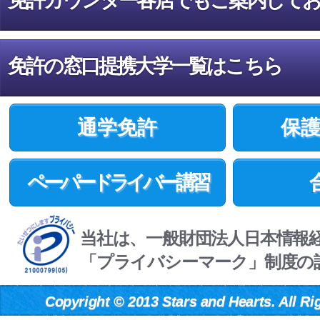
免許カウンター各店でもご案内して
免許の窓口提携大学一覧はこちら
通学免許
保
ペーパードライバー講習
当社は、一般財団法人日本情報
「プライバシーマーク」制度の
Copyright
©
2013 Stars and Hearts. All Ri