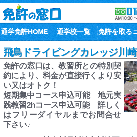
通学免許HOME
通学校一覧
免許を取る
飛鳥ドライビングカレッジ川崎(
免許の窓口は、教習所との特別契
約により、料金が直接行くより安
い又はオトク！
短期集中コース申込可能 地元実
践教習2hコース申込可能 詳しく
はフリーダイヤルまでお問合せ
下さい♪