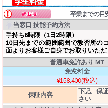
学生料金
卒業までの目
当窓口 技能予約方法
手持ち6時限（1日2時限）
10日先までの範囲範囲で教習所の
面よりお客様ご自身でお取りいただ
普通車免許あり MT
免窓料金
¥158,400(税込)
下記、保
保証内容
さい