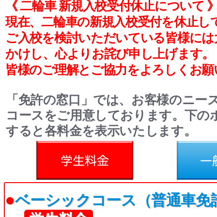
《 二輪車 新規入校受付休止について 
現在、二輪車
の新規入校受付を休止し
ご入校を検討いただいている皆様には
かけし、心よりお詫び申し上げます。
皆様のご理解とご協力をよろしくお願
「免許の窓口」では、お客様のニー
コースをご用意しております。下の
すると各料金を表示いたします。
料金
一般料金
●
ベーシックコース（普通車免