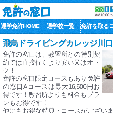
通学免許HOME
通学校一覧
免許を取る
飛鳥ドライビングカレッジ川口(
免許の窓口は、教習所との特別契
約では直接行くより安い又はオト
ク！
免許の窓口限定コースもあり免許
の窓口Aコースは最大16,500円お
得です！教習所よりも料金もプラ
ンもお得です！
他にもお得な特典・コースがござい