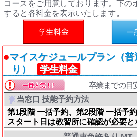
コースをご用意しております。下の
すると各料金を表示いたします。
料金
一般料金
●
マイスケジュールプラン（普
り）
学生料金
卒業までの目
当窓口 技能予約方法
第1段階 一括予約、第2段階 一括予
スタート日は教習所に確認が必要と
普通車免許あり MT