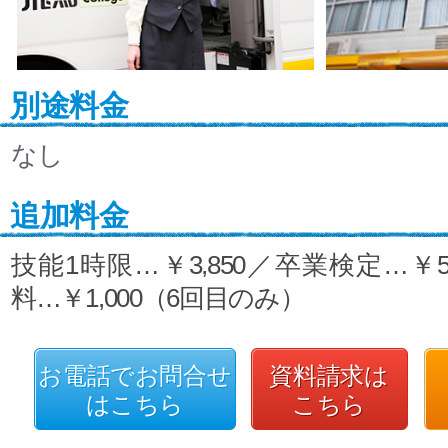
別途料金
なし
追加料金
技能1時限…￥3,850／卒業検定…￥5,
料…￥1,000（6回目のみ）
お電話でお問合せ
資料請求は
はこちら
こちら