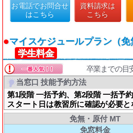
お電話でお問合せ
資料請求は
はこちら
こちら
●
マイスケジュールプラン（免
学生料金
卒業までの目
当窓口 技能予約方法
第1段階 一括予約、第2段階 一括予
スタート日は教習所に確認が必要と
免無・原付 MT
免窓料金