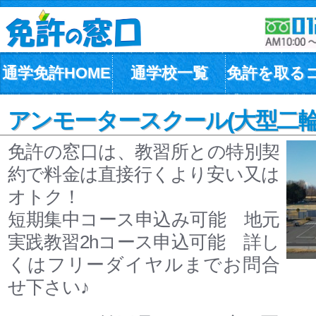
通学免許HOME
通学校一覧
免許を取る
アンモータースクール(大型二輪
免許の窓口は、教習所との特別契
約で料金は直接行くより安い又は
オトク！
短期集中コース申込み可能 地元
実践教習2hコース申込可能 詳し
くはフリーダイヤルまでお問合
せ下さい♪