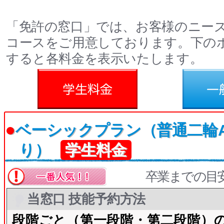
「免許の窓口」では、お客様のニー
コースをご用意しております。下の
すると各料金を表示いたします。
料金
一般料金
●
ベーシックプラン（普通二輪A
り）
学生料金
卒業までの目
当窓口 技能予約方法
段階ごと（第一段階・第二段階）