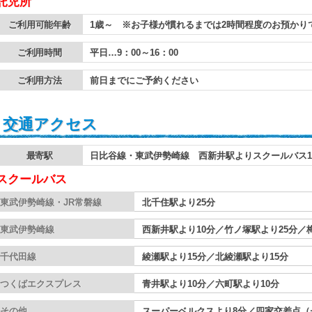
託児所
ご利用可能年齢
1歳～ ※お子様が慣れるまでは2時間程度のお預かり
ご利用時間
平日…9：00～16：00
ご利用方法
前日までにご予約ください
交通アクセス
最寄駅
日比谷線・東武伊勢崎線 西新井駅よりスクールバス1
スクールバス
東武伊勢崎線・JR常磐線
北千住駅より25分
東武伊勢崎線
西新井駅より10分／竹ノ塚駅より25分／
千代田線
綾瀬駅より15分／北綾瀬駅より15分
つくばエクスプレス
青井駅より10分／六町駅より10分
その他
スーパーベルクスより8分／四家交差点（