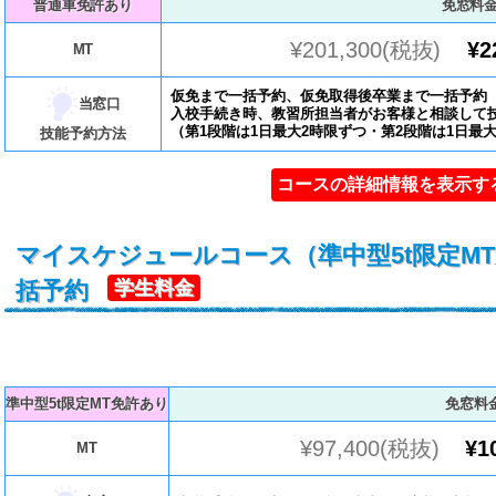
普通車免許あり
免窓料
¥201,300(税抜)
¥2
MT
仮免まで一括予約、仮免取得後卒業まで一括予約
当窓口
入校手続き時、教習所担当者がお客様と相談して
​（第1段階は1日最大2時限ずつ・第2段階は1日最
技能予約方法
コースの詳細情報を表示す
マイスケジュールコース（準中型5t限定M
括予約
学生料金
準中型5t限定MT免許あり
免窓料
¥97,400(税抜)
¥1
MT