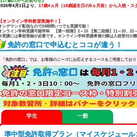
【17歳の方へお知らせ】
2026年4月1日より、
17歳4ヵ月（18歳誕生日の8ヵ月前）から入校・
【オンライン学科教習実施中！】
オンデマンド配信なので24時間いつでも受講可能！
オンライン学科受講可能学科
【第一段階】2～10 【第二段階】11～20、22～
※受講には事前登録が必要です。オンライン学科受講希望の際は入校受付の
免許の窓口で申込むとココが違う！
「免許の窓口」では、お客様のニーズにお応えするコースをご用意しており
学生
一般
準中型免許取得プラン（マイスケジュール