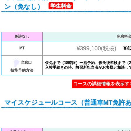
ン（免なし）
学生料金
免許なし
免窓料
¥399,100(税抜)
¥4
MT
当窓口
仮免まで（18時限）一括予約、仮免後卒検まで（2
入校手続きの時、教習所担当者がお客様と相談し
技能予約方法
コースの詳細情報を表示す
マイスケジュールコース（普通車MT免許