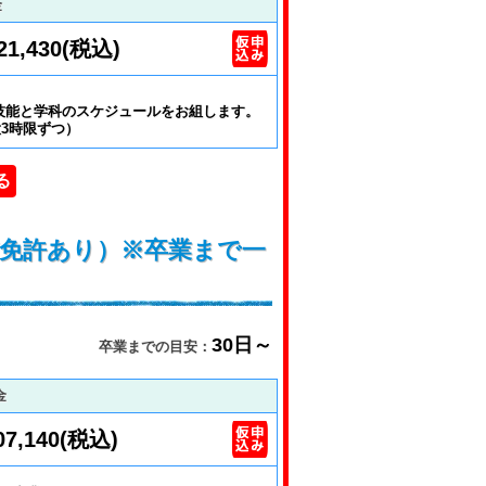
金
21,430(税込)
技能と学科のスケジュールをお組します。
大3時限ずつ）
る
T免許あり）※卒業まで一
30日～
卒業までの目安：
金
07,140(税込)