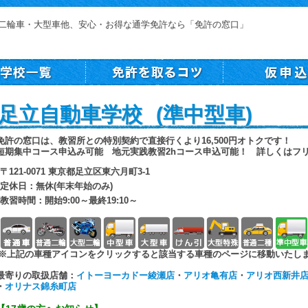
二輪車・大型車他、安心・お得な通学免許なら「免許の窓口」
足立自動車学校 (準中型車)
免許の窓口は、教習所との特別契約で直接行くより16,500円オトクです！
短期集中コース申込み可能 地元実践教習2hコース申込可能！ 詳しくはフ
〒121-0071 東京都足立区東六月町3-1
定休日：無休(年末年始のみ)
教習時間：開始9:00～最終19:10～
普通車
普通二輪
大型二輪
中型車
大型車
けん引
大型特殊
普通二
※上記の車種アイコンをクリックすると該当する車種のページに移動いたし
最寄りの取扱店舗：
イトーヨーカドー綾瀬店
・
アリオ亀有店
・
アリオ西新井
・
オリナス錦糸町店