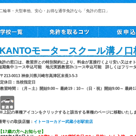
二輪車・大型車他、安心・お得な通学免許なら「免許の窓口」
KANTOモータースクール溝ノ口校
免許の窓口は、教習所との特別契約により、料金が直接行くより安い又はオ
短期集中コース申込可能 地元実践教習2hコース申込可能 詳しくはフリー
〒213-0013 神奈川県川崎市高津区末長3-5-3
定休日：当校指定日
教習時間：（月～土）開始9:00～ 最終19：10～（日・祝）開始9:00～ 最終1
普通車
※上記の車種アイコンをクリックすると該当する車種のページに移動いたし
最寄りの取扱店舗：
イトーヨーカドー武蔵小杉駅前店
【17歳の方へお知らせ】