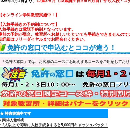
2026年4月1日より、
17歳3ヵ月（18歳誕生日の9ヵ月前）から入校・
【オンライン学科教習実施中！】
【入校手続きの予約制について】
入校手続きは電話予約制となっています。
事前の予約が場合、教習所へお越しいただいても手続きできませんので
※詳細はフリーダイヤルまでお問合せください。
免許の窓口で申込むとココが違う！
「免許の窓口」では、お客様のニーズにお応えするコースをご用意しており
★ 特典実施中です
■ 同時入校特典
・2人以上で同時に入校手続きすると5,000円キャッシュバック！