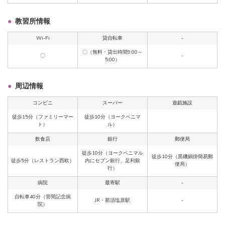
教習所情報
Wi-Fi
貸自転車
-
〇（無料・貸出時間9:00～
〇
-
5:00）
周辺情報
コンビニ
スーパー
遊戯施設
徒歩15分（ファミリーマー
徒歩10分（ヨークベニマ
ト）
ル）
飲食店
銀行
郵便局
徒歩10分（ヨークベニマル
徒歩10分（黒磯鍋掛簡易郵
徒歩5分（レストラン西欧）
内にセブン銀行、足利銀
便局）
行）
病院
最寄駅
-
自転車40分（菅間記念病
JR・那須塩原駅
-
院）