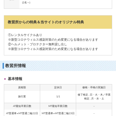
(2名～)
教習所からの特典＆当サイトのオリジナル特典
①レンタルサイクルあり
※新型コロナウィルス感染対策のため変更になる場合があります
②ヘルメット・プロテクター無料貸し出し
※新型コロナウィルス感染対策のため変更になる場合があります
教習所情報
基本情報
資格類
定休日
修検・卒検の実施日
修了検定…日・火・木／卒業
旅行業
1/1
検定…月・水・土
AT最短卒業日数
MT最短卒業日数
-
AT普通車+MT普通二輪22日
MT普通車+MT普通二輪23日
-