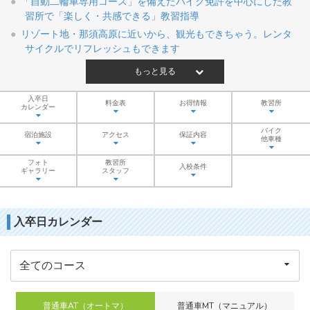
「自動二輪車専用コース」を備えたバイク免許を中心にした教
習所で「楽しく・共感できる」教習指導
リゾート地・那須高原に近いから、観光もできちゃう。レンタ
サイクルでリフレッシュもできます
もっと見る
入卒日
料金表
お得情報
教習所
カレンダー
バイク
宿泊施設
アクセス
保証内容
他車種
フォト
教習所
入校条件
ギャラリー
スタッフ
入卒日カレンダー
普通車AT（オートマ）
普通車MT（マニュアル）