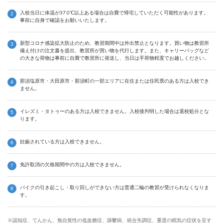
入校当日に体温が37.0℃以上ある場合は自費で帰宅していただく可能性があります。
事前に自身で確認をお願いいたします。
新型コロナ感染拡大防止のため、教習期間中は外出禁止となります。買い物は教習所
備え付けの注文書を提出、教習所が買い物を代行します。また、キャリーバッグなど
の大きな荷物は事前に自費で教習所に発送し、当日は手荷物程度でお越しください。
那須塩原市・大田原市・那須町の一部エリアに在住または住民票のある方は入校でき
ません。
イレズミ・タトゥーのある方は入校できません。入校後判明した場合は退校処分とな
ります。
妊娠されている方は入校できません。
免許取消の欠格期間中の方は入校できません。
バイクの引き起こし・取り回しができない方は普通二輪の教習が受けられなくなりま
す。
※認知症、てんかん、無自覚性の低血糖症、躁鬱病、統合失調症、重度の眠気の症状を呈す