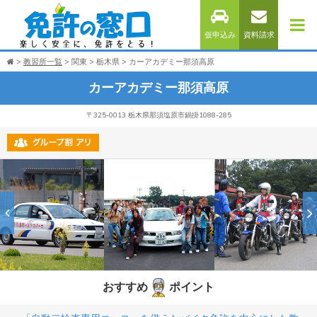
仮申込み
資料請求
教習所一覧
関東
栃木県
カーアカデミー那須高原
カーアカデミー那須高原
〒325-0013 栃木県那須塩原市鍋掛1088-285
おすすめ
ポイント