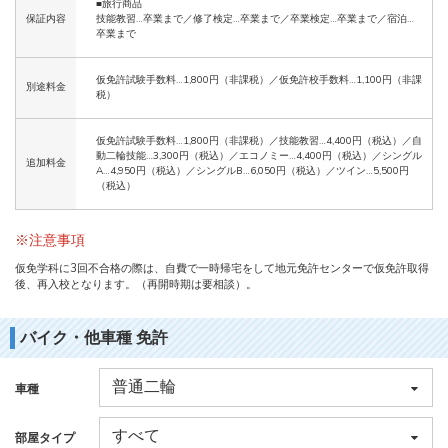
■旅行商品
保証内容
技能教習…卒業まで／修了検定…卒業まで／卒業検定…卒業まで／宿泊…
卒業まで
仮免許試験手数料…1,800円（非課税）／仮免許校手数料…1,100円（非課
別途料金
税）
仮免許試験手数料…1,800円（非課税）／技能教習…4,400円（税込）／自
動二輪技能…3,300円（税込）／エコノミー…4,400円（税込）／シングル
追加料金
A…4,950円（税込）／シングルB…6,050円（税込）／ツイン…5,500円
（税込）
※注意事項
仮免学科に3回不合格の際は、自費で一時帰宅をして地元免許センターで仮免許取得
後、再入校となります。（再開時期は要相談）。
バイク・他車種 免許
車種
部屋タイプ