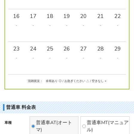
16
17
18
19
20
21
22
-
-
-
-
-
-
-
23
24
25
26
27
28
29
-
-
-
-
-
-
-
混雑状況： 余裕あり ◎ / お急ぎください △ / 空きなし ×
普通車 料金表
普通車AT(オート
普通車MT(マニュア
車種
マ)
ル)