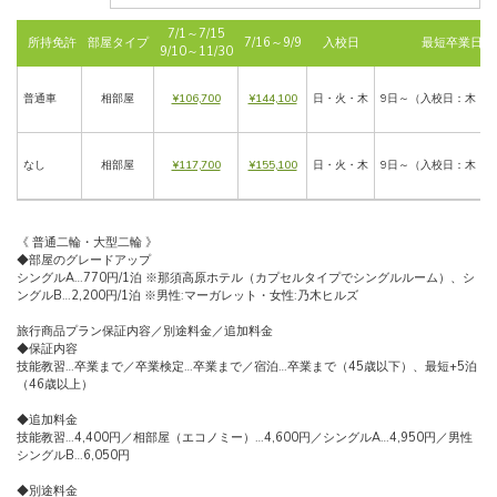
7/1～7/15
所持免許
部屋タイプ
7/16～9/9
入校日
最短卒業日数
9/10～11/30
普通車
相部屋
¥106,700
¥144,100
日・火・木
9日～（入校日：木 1
なし
相部屋
¥117,700
¥155,100
日・火・木
9日～（入校日：木 1
《 普通二輪・大型二輪 》
◆部屋のグレードアップ
シングルA…770円/1泊 ※那須高原ホテル（カプセルタイプでシングルルーム）、シ
ングルB…2,200円/1泊 ※男性:マーガレット・女性:乃木ヒルズ
旅行商品プラン保証内容／別途料金／追加料金
◆保証内容
技能教習…卒業まで／卒業検定…卒業まで／宿泊…卒業まで（45歳以下）、最短+5泊
（46歳以上）
◆追加料金
技能教習…4,400円／相部屋（エコノミー）…4,600円／シングルA…4,950円／男性
シングルB…6,050円
◆別途料金