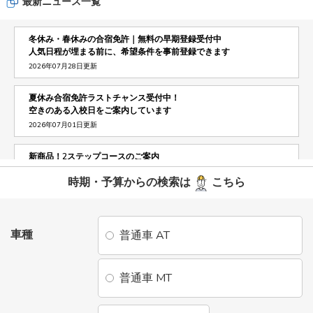
最新ニュース一覧
冬休み・春休みの合宿免許｜無料の早期登録受付中
人気日程が埋まる前に、希望条件を事前登録できます
2026年07月28日更新
夏休み合宿免許ラストチャンス受付中！
空きのある入校日をご案内しています
2026年07月01日更新
新商品！2ステップコースのご案内
連泊ができなくても合宿免許へ参加したい方におすすめ
時期・予算からの検索は
こちら
2025年10月01日更新
人気No.1 地元実践教習2時間セットプランのご案内
地元に帰ってからの運転練習が無料で付いてきます
車種
普通車 AT
2025年10月01日更新
コールセンター受付時間変更のお知らせ。
普通車 MT
2025年02月14日更新