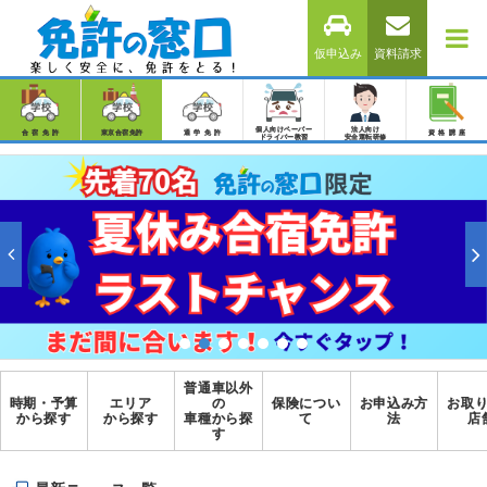
仮申込み
資料請求
個人向けペーパー
法人向け
合宿免許
東京合宿免許
通学免許
資格講座
ドライバー教習
安全運転研修
普通車以外
時期・予算
エリア
の
保険につい
お申込み方
お取
から探す
から探す
車種から探
て
法
店
す