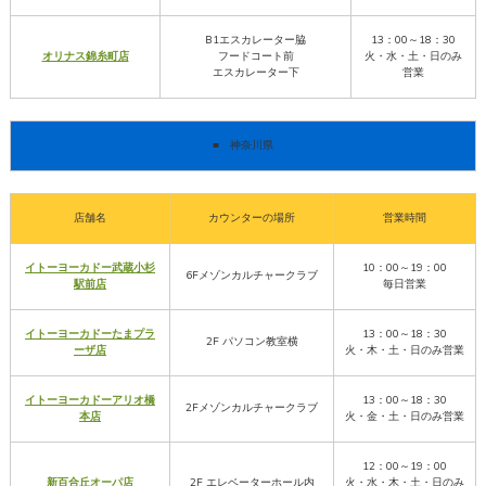
B1エスカレーター脇
13：00～18：30
オリナス錦糸町店
フードコート前
火・水・土・日のみ
エスカレーター下
営業
■
神奈川県
店舗名
カウンターの場所
営業時間
イトーヨーカドー武蔵小杉
10：00～19：00
6Fメゾンカルチャークラブ
駅前店
毎日営業
イトーヨーカドーたまプラ
13：00～18：30
2F パソコン教室横
ーザ店
火・木・土・日のみ営業
イトーヨーカドーアリオ橋
13：00～18：30
2Fメゾンカルチャークラブ
本店
火・金・土・日のみ営業
12：00～19：00
新百合丘オーパ店
2F エレベーターホール内
火・水・木・土・日のみ