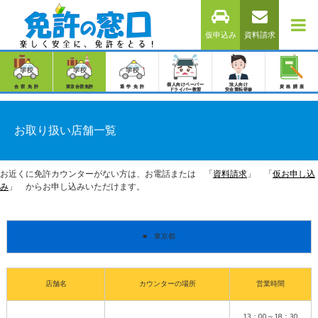
仮申込み
資料請求
個人向けペーパー
法人向け
合宿免許
東京合宿免許
通学免許
資格講座
ドライバー教習
安全運転研修
お取り扱い店舗一覧
お近くに免許カウンターがない方は、お電話または 「
資料請求
」 「
仮お申し込
み
」 からお申し込みいただけます。
■ 東京都
店舗名
カウンターの場所
営業時間
13：00～18：30