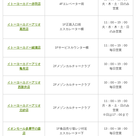
イトーヨーカドー赤羽店
4Fエレベーター前
火・木・土・日のみ
営業
11：00～19：00
イトーヨーカドーアリオ
1F正面入口前
火・水・木・土・日
葛西店
エスカレーター横
のみ営業
11：00～19：00
イトーヨーカドー綾瀬店
1Fサービスカウンター横
毎日営業
イトーヨーカドーアリオ
10：00～19：00
2Fメゾンカルチャークラブ
亀有店
毎日営業
イトーヨーカドーアリオ
10：00～19：00
2Fメゾンカルチャークラブ
西新井店
毎日営業
11：00～19：00
イトーヨーカドーアリオ
月・水・土・日のみ
2Fメゾンカルチャークラブ
北砂店
営業
※日は17：00まで
イオンモール多摩平の森
1F食品売り場レジ付近
13：00～18：00
店
エスカレーター下
毎日営業