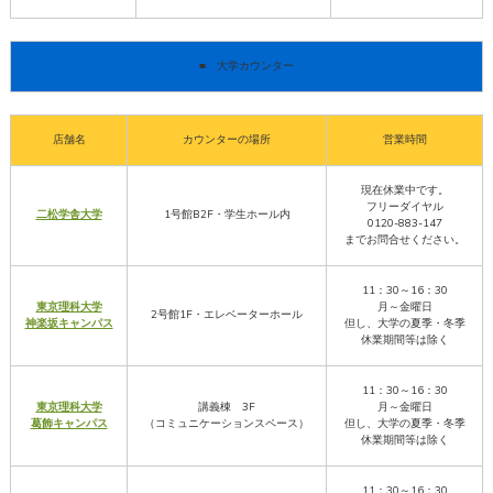
■ 大学カウンター
店舗名
カウンターの場所
営業時間
現在休業中です。
フリーダイヤル
二松学舎大学
1号館B2F・学生ホール内
0120-883-147
までお問合せください。
11：30～16：30
東京理科大学
月～金曜日
2号館1F・エレベーターホール
神楽坂キャンパス
但し、大学の夏季・冬季
休業期間等は除く
11：30～16：30
東京理科大学
講義棟 3F
月～金曜日
葛飾キャンパス
（コミュニケーションスペース）
但し、大学の夏季・冬季
休業期間等は除く
11：30～16：30