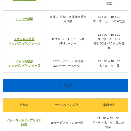
営業
南棟2F 北棟・南棟連絡通路
13：00～18：00
トレッサ横浜
用口横
水・木・土・日のみ営業
13：00～18：30
イオン金沢八景
1Fエレベーターホール奥
月・水・土・日＋
ショッピングセンター店
ATMコーナー
毎月20日・30日のみ営
業
イオン相模原
3Fフードコート 牛角横
13：00～18：30
ショッピングセンター店
エレベーターホール内
木・金・土・日
■ 埼玉県
店舗名
カウンターの場所
営業時間
11：00～19：00
イトーヨーカドーアリオ川
1Fサービスカウンター横
月・火・水・土・日のみ
口店
営業