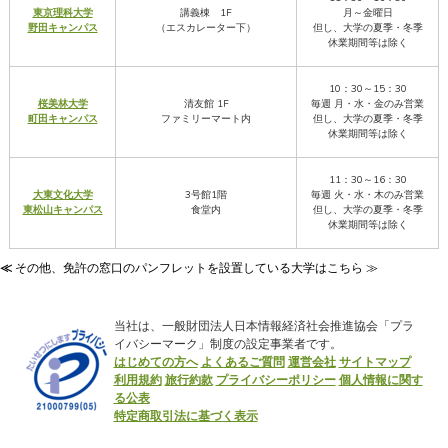
東京理科大学
講義棟 1F
月～金曜日
野田キャンパス
（エスカレーター下）
但し、大学の夏季・冬季
休業期間等は除く
10：30～15：30
桜美林大学
清友館 1F
毎週 月・水・金のみ営業
町田キャンパス
ファミリーマート内
但し、大学の夏季・冬季
休業期間等は除く
11：30～16：30
大東文化大学
3号館1階
毎週 火・水・木のみ営業
東松山キャンパス
食堂内
但し、大学の夏季・冬季
休業期間等は除く
≪
その他、免許の窓口のパンフレットを設置している大学はこちら ≫
当社は、一般財団法人日本情報経済社会推進協会「プラ
イバシーマーク」制度の設定事業者です。
はじめての方へ
よくあるご質問
運営会社
サイトマップ
利用規約
旅行約款
プライバシーポリシー
個人情報に関す
る公表
特定商取引法に基づく表示