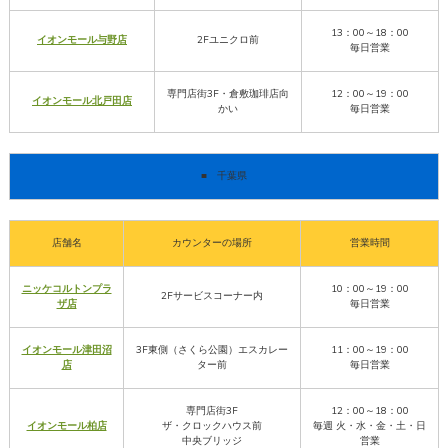
13：00～18：00
イオンモール与野店
2Fユニクロ前
毎日営業
専門店街3F・倉敷珈琲店向
12：00～19：00
イオンモール北戸田店
かい
毎日営業
■ 千葉県
店舗名
カウンターの場所
営業時間
ニッケコルトンプラ
10：00～19：00
2Fサービスコーナー内
ザ店
毎日営業
イオンモール津田沼
3F東側（さくら公園）エスカレー
11：00～19：00
店
ター前
毎日営業
専門店街3F
12：00～18：00
イオンモール柏店
ザ・クロックハウス前
毎週 火・水・金・土・日
中央ブリッジ
営業