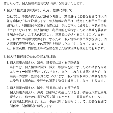
体となって、個人情報の適切な取り扱いを実現いたします。
個人情報の適切な取得、利用、提供に関して
当社では、事業の内容及び規模を考慮し、業務遂行に必要な範囲で個人情
報を適切な方法で取得します。個人情報の利用は、特定した利用目的の範
囲内とし、利用目的を変更する際には、予めご本人に通知し、同意を得た
上でおこないます。個人情報は、利用目的を遂行するために業務を委託す
る場合を除き、ご本人の同意なく、第三者に提供することはございませ
ん。目的外の利用や提供を防止するため、個人情報の利用及び提供は、個
人情報保護管理者が、その適正性を確認した上でおこなっています。ま
た、自主点検、内部監査等の活動を通じた統制活動も強化しております。
個人情報保護のための安全管理策
個人情報の漏えい、滅失、毀損等に対する予防処置
当社では、個人情報の漏洩、滅失、毀損等を防止するための適切なセキ
ュリティー対策を実施しております。また、これらを徹底するため、従
業員への教育・監督をおこなっています。個人情報取り扱い業務を社外
に委託する場合は、委託先の選定や監督を厳重におこなっております。
個人情報の漏えい、滅失、毀損等に対する是正処置
個人情報の漏えい、滅失、毀損等が発生した場合は、被害拡大防止を最
優先とし、速やかに是正処置を講じるとともに、原因究明をおこない、
再発防止に努めます。また、事故に関する情報について、必要な範囲で
関係者、関係機関に報告します。