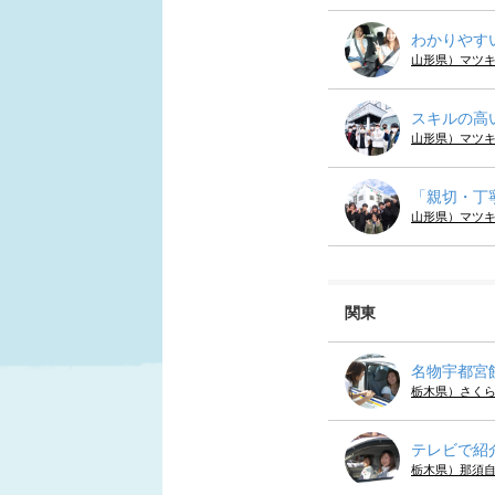
わかりやす
山形県）マツ
スキルの高
山形県）マツ
「親切・丁
山形県）マツ
関東
名物宇都宮
栃木県）さく
テレビで紹
栃木県）那須