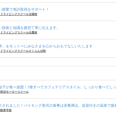
い授業で免許取得をサポート！
キドライビングスクール太陽校
い技術と知識を親切丁寧に伝えます。
キドライビングスクール白鷹校
寧」をモットーにみなさまを心からおもてなしいたします
キドライビングスクールさくらんぼ校
餃子が食べ放題！3食すべてカフェテリアスタイル。しっかり食べてし
ら那須モータースクール
介されました！バイキング形式の食事は栄養満点。送迎付きの温泉で疲
自動車学校