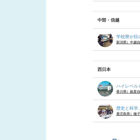
中部・信越
学校寮が目
新潟県）中越
西日本
ハイレベル
香川県）銀星
歴史と科学
鹿児島県）種