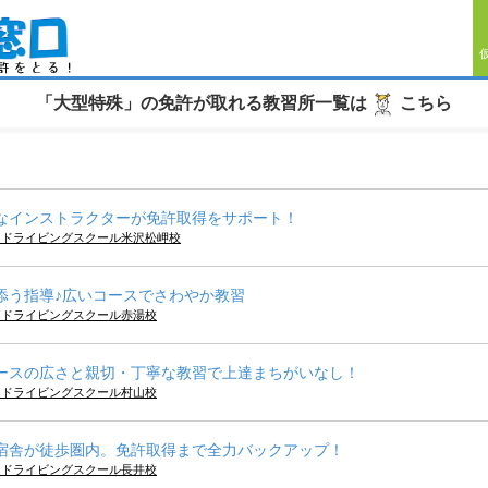
「大型特殊」の免許が取れる教習所一覧は
こちら
なインストラクターが免許取得をサポート！
キドライビングスクール米沢松岬校
添う指導♪広いコースでさわやか教習
キドライビングスクール赤湯校
ースの広さと親切・丁寧な教習で上達まちがいなし！
キドライビングスクール村山校
宿舎が徒歩圏内。免許取得まで全力バックアップ！
キドライビングスクール長井校