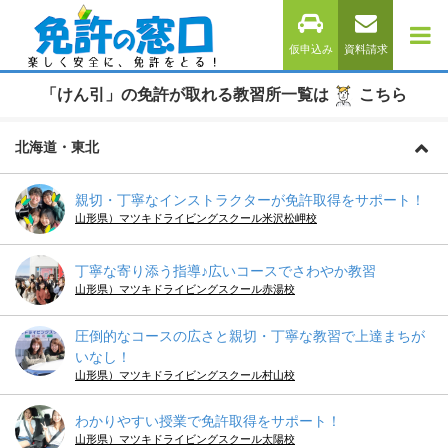
仮申込み
資料請求
「けん引」の免許が取れる教習所一覧は
こちら
北海道・東北
親切・丁寧なインストラクターが免許取得をサポート！
山形県）マツキドライビングスクール米沢松岬校
丁寧な寄り添う指導♪広いコースでさわやか教習
山形県）マツキドライビングスクール赤湯校
圧倒的なコースの広さと親切・丁寧な教習で上達まちが
いなし！
山形県）マツキドライビングスクール村山校
わかりやすい授業で免許取得をサポート！
山形県）マツキドライビングスクール太陽校