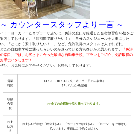
～ カウンタースタッフより一言 ～
イトーヨーカドーたまプラーザ店では、免許の窓口が厳選した合宿教習所46校をご
案内しております。「短期間で取りたい！」「自分のスケジュールを大事にした
い」「とにかく安く取りたい！！」など、免許取得のスタイルは人それぞれ。
どこの自動車学校に通ったらいいのか迷っている方も多いかと思われます。
『免許
の窓口』では、お客さまに合った最適な自動車学校、プランをご紹介、免許取得の
お手伝いをします！
ぜひ、お気軽にお問合せください。お待ちしております。
営業
13：00～18：30（火・木・土・日のみ営業）
時間
2F パソコン教室横
取扱
合宿
>>全ての合宿校を取り扱っております。
校
お支
お支払い方法は「現金支払い」「カードでのお支払い」「ローン」をご用意し
払方
ております。事前にご予約ください。
法