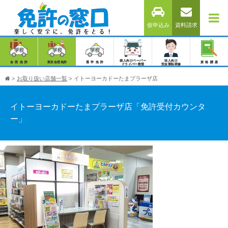
仮申込み
資料請求
個人向けペーパー
法人向け
合宿免許
東京合宿免許
通学免許
資格講座
ドライバー教習
安全運転研修
>
お取り扱い店舗一覧
>
イトーヨーカドーたまプラーザ店
イトーヨーカドーたまプラーザ店「免許受付カウンタ
ー」