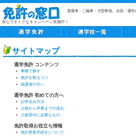
普通車・二輪車・大型車他、合宿・通学
安心でオトクなキャンペーン実施中！
サイトマップ
通学免許 コンテンツ
車種で探す
免許を取るコツ
保護者の方へ
通学免許 初めての方へ
お申込み方法
入校から卒業までの流れ
入校受付に必要なもの
免許取得お役立ち情報
免許更新手続きについて