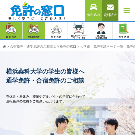
仮申込み
資料請求
個人向けペーパー
法人向け
合宿免許
東京合宿免許
通学免許
資格講座
ドライバー教習
安全運転研修
>
合宿免許・通学免許のご相談なら免許の窓口
>
大学別 免許相談ページ一覧｜免許
横浜薬科大学の学生の皆様へ
通学免許・合宿免許のご相談
春休み・夏休み、授業やアルバイトの予定に合わせて
運転免許の取得をご相談いただけます。