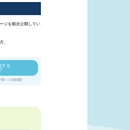
ージを順次
公開してい
方、
談する
7
/30～1/3休業)