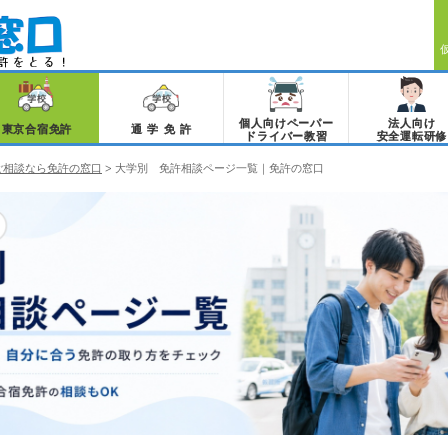
個人向けペーパー
法人向け
東京合宿免許
通学免許
ドライバー教習
安全運転研修
ご相談なら免許の窓口
>
大学別 免許相談ページ一覧｜免許の窓口