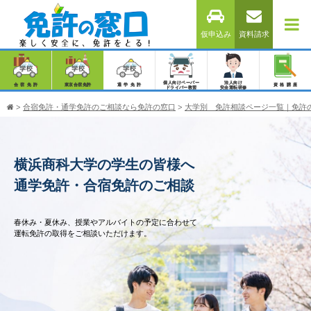
仮申込み
資料請求
個人向けペーパー
法人向け
合宿免許
東京合宿免許
通学免許
資格講座
ドライバー教習
安全運転研修
>
合宿免許・通学免許のご相談なら免許の窓口
>
大学別 免許相談ページ一覧｜免許
横浜商科大学の学生の皆様へ
通学免許・合宿免許のご相談
春休み・夏休み、授業やアルバイトの予定に合わせて
運転免許の取得をご相談いただけます。