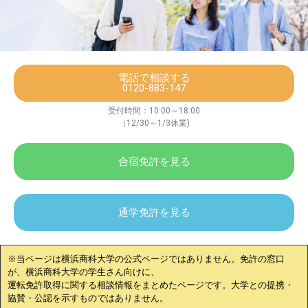
電話で相談する
0120-883-147
受付時間：10:00～18:00
（12/30～1/3休業)
合宿免許を見る
通学免許を見る
※当ページは
横浜商科大学
の公式ページではありません。免許の窓口
が、
横浜商科大学
の学生さん向けに、
運転免許取得に関する相談情報をまとめたページです。大学との提携・
協賛・公認を示すものではありません。