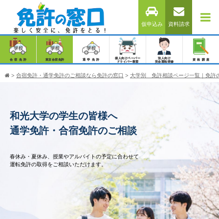
仮申込み
資料請求
個人向けペーパー
法人向け
合宿免許
東京合宿免許
通学免許
資格講座
ドライバー教習
安全運転研修
>
合宿免許・通学免許のご相談なら免許の窓口
>
大学別 免許相談ページ一覧｜免許
和光大学の学生の皆様へ
通学免許・合宿免許のご相談
春休み・夏休み、授業やアルバイトの予定に合わせて
運転免許の取得をご相談いただけます。