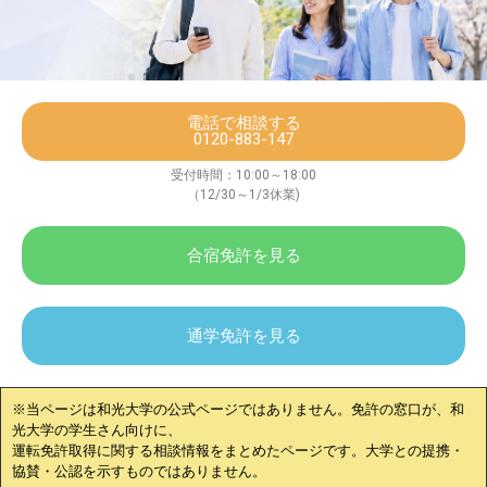
電話で相談する
0120-883-147
受付時間：10:00～18:00
（12/30～1/3休業)
合宿免許を見る
通学免許を見る
※当ページは
和光大学
の公式ページではありません。免許の窓口が、
和
光大学
の学生さん向けに、
運転免許取得に関する相談情報をまとめたページです。大学との提携・
協賛・公認を示すものではありません。