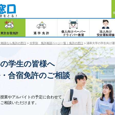
個人向けペーパー
法人向け
東京合宿免許
通学免許
ドライバー教習
安全運転研修
ご相談なら免許の窓口
>
大学別 免許相談ページ一覧｜免許の窓口
>
浦和大学の学生向け運
学の学生の皆様へ
許・合宿免許のご相談
、授業やアルバイトの予定に合わせて
をご相談いただけます。