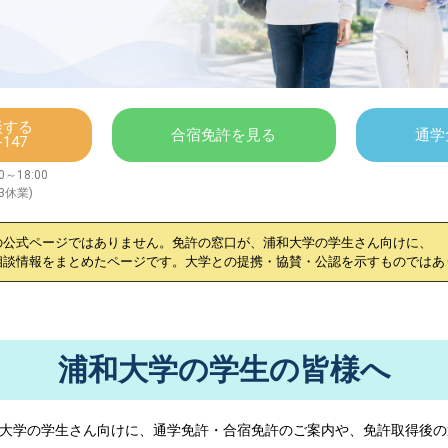
談する
合宿免許を見る
通学
-147
～18:00
/3休業)
の公式ページではありません。免許の窓口が、
浦和大学
の学生さん向けに、
相談情報をまとめたページです。大学との提携・協賛・公認を示すものではあ
浦和大学の学生の皆様へ
大学
の学生さん向けに、通学免許・合宿免許のご案内や、免許取得後の