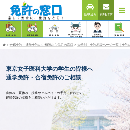
仮申込み
資料請求
個人向けペーパー
法人向け
合宿免許
東京合宿免許
通学免許
資格講座
ドライバー教習
安全運転研修
>
合宿免許・通学免許のご相談なら免許の窓口
>
大学別 免許相談ページ一覧｜免許
東京女子医科大学の学生の皆様へ
通学免許・合宿免許のご相談
春休み・夏休み、授業やアルバイトの予定に合わせて
運転免許の取得をご相談いただけます。