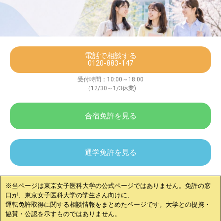
電話で相談する
0120-883-147
受付時間：10:00～18:00
（12/30～1/3休業)
合宿免許を見る
通学免許を見る
※当ページは
東京女子医科大学
の公式ページではありません。免許の窓
口が、
東京女子医科大学
の学生さん向けに、
運転免許取得に関する相談情報をまとめたページです。大学との提携・
協賛・公認を示すものではありません。