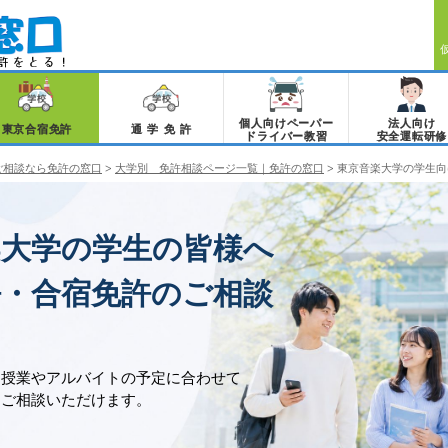
個人向けペーパー
法人向け
東京合宿免許
通学免許
ドライバー教習
安全運転研修
ご相談なら免許の窓口
>
大学別 免許相談ページ一覧｜免許の窓口
>
東京音楽大学の学生向
楽大学の学生の皆様へ
許・合宿免許のご相談
、授業やアルバイトの予定に合わせて
をご相談いただけます。