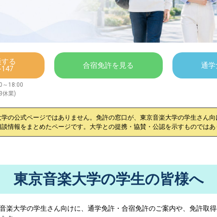
談する
合宿免許を見る
通学
-147
～18:00
/3休業)
大学
の公式ページではありません。免許の窓口が、
東京音楽大学
の学生さん向
相談情報をまとめたページです。大学との提携・協賛・公認を示すものではあ
東京音楽大学の学生の皆様へ
音楽大学
の学生さん向けに、通学免許・合宿免許のご案内や、免許取得