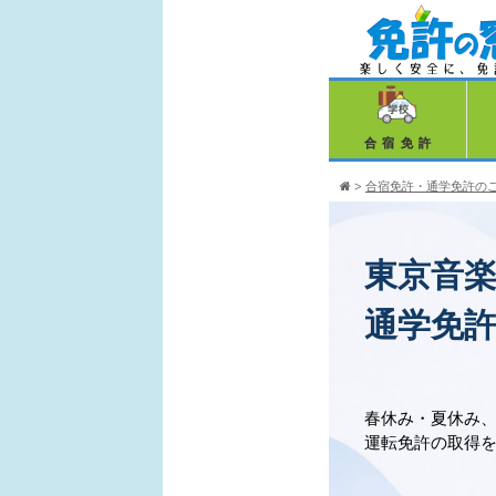
合宿免許
>
合宿免許・通学免許の
東京音
通学免
春休み・夏休み
運転免許の取得