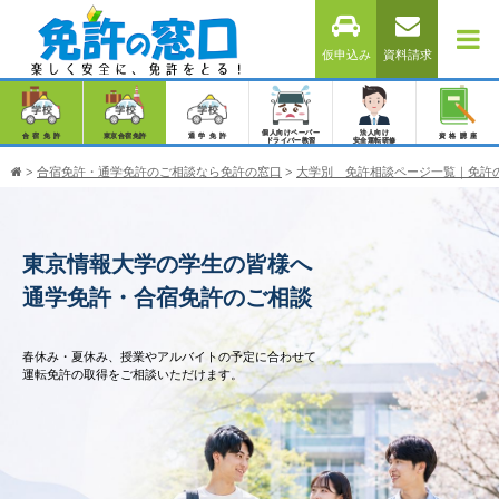
仮申込み
資料請求
個人向けペーパー
法人向け
合宿免許
東京合宿免許
通学免許
資格講座
ドライバー教習
安全運転研修
>
合宿免許・通学免許のご相談なら免許の窓口
>
大学別 免許相談ページ一覧｜免許
東京情報大学の学生の皆様へ
通学免許・合宿免許のご相談
春休み・夏休み、授業やアルバイトの予定に合わせて
運転免許の取得をご相談いただけます。