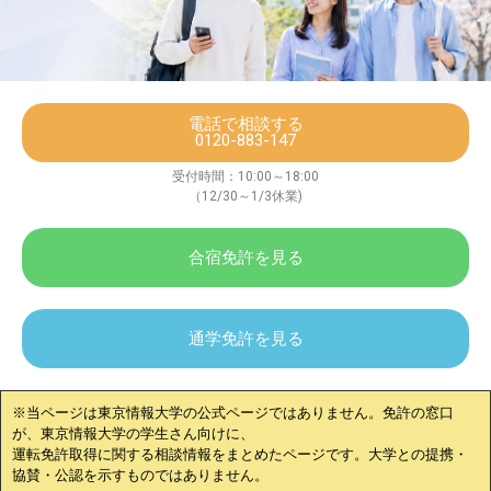
電話で相談する
0120-883-147
受付時間：10:00～18:00
（12/30～1/3休業)
合宿免許を見る
通学免許を見る
※当ページは
東京情報大学
の公式ページではありません。免許の窓口
が、
東京情報大学
の学生さん向けに、
運転免許取得に関する相談情報をまとめたページです。大学との提携・
協賛・公認を示すものではありません。