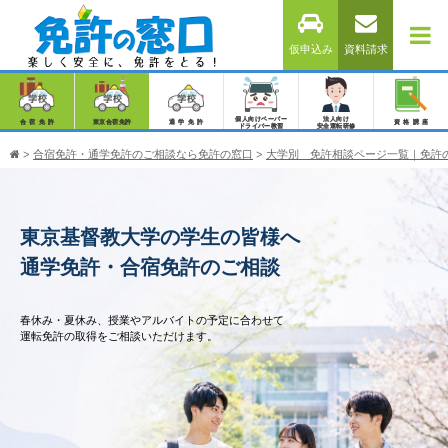
仮申込み
資料請求
個人向けペーパー
法人向け
合宿免許
東京合宿免許
通学免許
資格講座
ドライバー教習
安全運転研修
>
合宿免許・通学免許のご相談なら免許の窓口
>
大学別 免許相談ページ一覧｜免許
東京基督教大学の学生の皆様へ
通学免許・合宿免許のご相談
春休み・夏休み、授業やアルバイトの予定に合わせて
運転免許の取得をご相談いただけます。